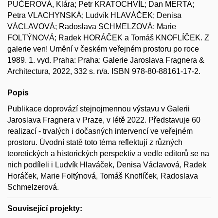
PUČEROVÁ, Klára; Petr KRATOCHVÍL; Dan MERTA;
Petra VLACHYNSKÁ; Ludvík HLAVÁČEK; Denisa
VÁCLAVOVÁ; Radoslava SCHMELZOVÁ; Marie
FOLTÝNOVÁ; Radek HORÁČEK a Tomáš KNOFLÍČEK. Z
galerie ven! Umění v českém veřejném prostoru po roce
1989. 1. vyd. Praha: Praha: Galerie Jaroslava Fragnera &
Architectura, 2022, 332 s. n/a. ISBN 978-80-88161-17-2.
Popis
Publikace doprovází stejnojmennou výstavu v Galerii
Jaroslava Fragnera v Praze, v létě 2022. Představuje 60
realizací - trvalých i dočasných intervencí ve veřejném
prostoru. Úvodní statě toto téma reflektují z různých
teoretických a historických perspektiv a vedle editorů se na
nich podíleli i Ludvík Hlaváček, Denisa Václavová, Radek
Horáček, Marie Foltýnová, Tomáš Knoflíček, Radoslava
Schmelzerová.
Související projekty: