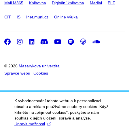
Mail M365
Knihovna
Digitální knihovna
Medial
ELF
CIT
IS
Inet.muni.cz
Online výuka
Facebook
Instagram
LinkedIn
Discord
Youtube
Spotify
Podcast
SoundC
© 2026
Masarykova univerzita
Správce webu
Cookies
K vyhodnocování tohoto webu a k personalizaci
obsahu a reklam používáme soubory cookies. Když
klikněte na „přijmout cookies", poskytnete nám
souhlas k jejich uložení, správě a analýze.
Upravit možnosti