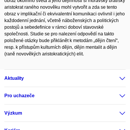
obraz okolního světa a jeho dějinnosti si moravský bratrský
aristokrat raného novověku mohl vytvořit a zda se tento
obraz v implikační či ekvivalentní komunikaci ovlivnil i jeho
každodenní jednání, včetně náboženských a politických
postojů a sebedefinice v rámci doboví stavovské
společnosti. Studie se pro nalezení odpovědí na takto
položené otázky bude přiklánět k metodám „dějin čtení“,
resp. k přístupům kulturních dějin, dějin mentalit a dějin
(raně novověkých aristokratických) elit.
Aktuality
Pro uchazeče
Výzkum