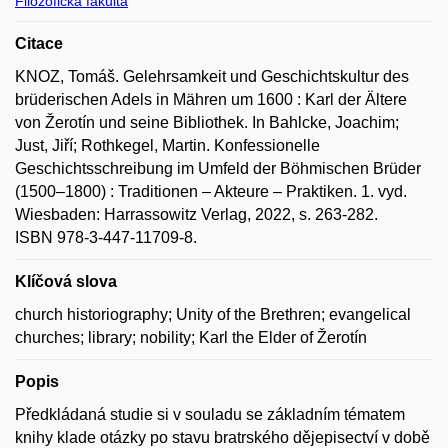
Filozofická fakulta
Citace
KNOZ, Tomáš. Gelehrsamkeit und Geschichtskultur des
brüderischen Adels in Mähren um 1600 : Karl der Ältere
von Žerotín und seine Bibliothek. In Bahlcke, Joachim;
Just, Jiří; Rothkegel, Martin. Konfessionelle
Geschichtsschreibung im Umfeld der Böhmischen Brüder
(1500–1800) : Traditionen – Akteure – Praktiken. 1. vyd.
Wiesbaden: Harrassowitz Verlag, 2022, s. 263-282.
ISBN 978-3-447-11709-8.
Klíčová slova
church historiography; Unity of the Brethren; evangelical
churches; library; nobility; Karl the Elder of Žerotín
Popis
Předkládaná studie si v souladu se základním tématem
knihy klade otázky po stavu bratrského dějepisectví v době