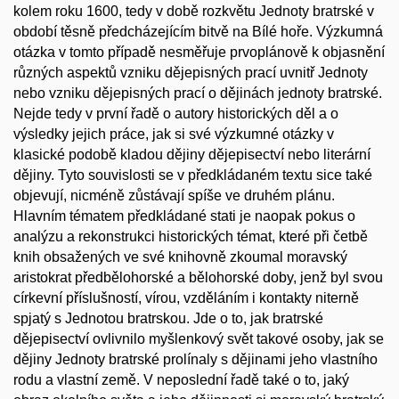
kolem roku 1600, tedy v době rozkvětu Jednoty bratrské v
období těsně předcházejícím bitvě na Bílé hoře. Výzkumná
otázka v tomto případě nesměřuje prvoplánově k objasnění
různých aspektů vzniku dějepisných prací uvnitř Jednoty
nebo vzniku dějepisných prací o dějinách jednoty bratrské.
Nejde tedy v první řadě o autory historických děl a o
výsledky jejich práce, jak si své výzkumné otázky v
klasické podobě kladou dějiny dějepisectví nebo literární
dějiny. Tyto souvislosti se v předkládaném textu sice také
objevují, nicméně zůstávají spíše ve druhém plánu.
Hlavním tématem předkládané stati je naopak pokus o
analýzu a rekonstrukci historických témat, které při četbě
knih obsažených ve své knihovně zkoumal moravský
aristokrat předbělohorské a bělohorské doby, jenž byl svou
církevní příslušností, vírou, vzděláním i kontakty niterně
spjatý s Jednotou bratrskou. Jde o to, jak bratrské
dějepisectví ovlivnilo myšlenkový svět takové osoby, jak se
dějiny Jednoty bratrské prolínaly s dějinami jeho vlastního
rodu a vlastní země. V neposlední řadě také o to, jaký