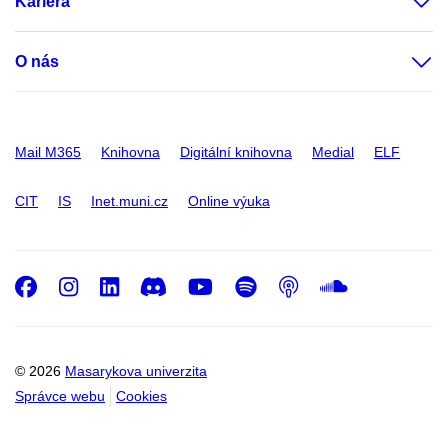
Kariéra
O nás
Mail M365
Knihovna
Digitální knihovna
Medial
ELF
CIT
IS
Inet.muni.cz
Online výuka
Facebook
Instagram
LinkedIn
Discord
Youtube
Spotify
Podcast
SoundC
© 2026
Masarykova univerzita
Správce webu
Cookies