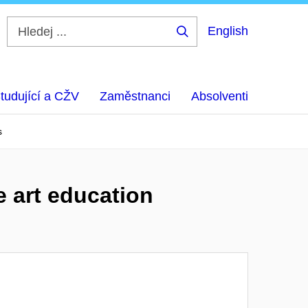
English
Hledej
...
tudující a CŽV
Zaměstnanci
Absolventi
s
e art education