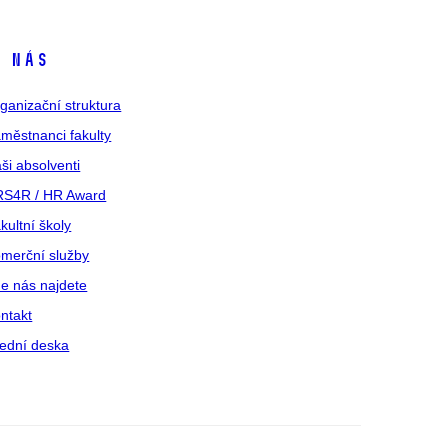
 nás
ganizační struktura
městnanci fakulty
ši absolventi
S4R / HR Award
kultní školy
merční služby
e nás najdete
ntakt
ední deska