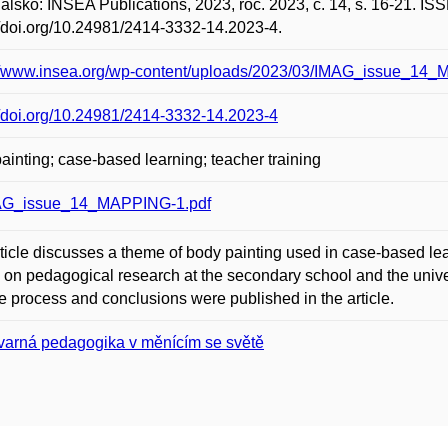
alsko: INSEA Publications, 2023, roč. 2023, č. 14, s. 16-21. I
//doi.org/10.24981/2414-3332-14.2023-4.
://www.insea.org/wp-content/uploads/2023/03/IMAG_issue_14
//doi.org/10.24981/2414-3332-14.2023-4
ainting; case-based learning; teacher training
AG_issue_14_MAPPING-1.pdf
ticle discusses a theme of body painting used in case-based le
on pedagogical research at the secondary school and the unive
e process and conclusions were published in the article.
varná pedagogika v měnícím se světě