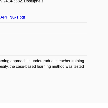
SSN 2414-3332. Dostupné z:
_MAPPING-1.pdf
arning approach in undergraduate teacher training.
rsity, the case-based learning method was tested