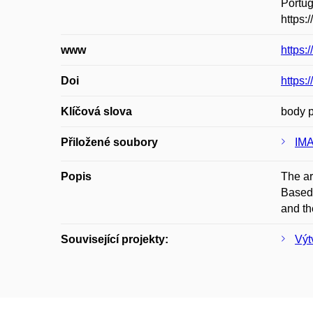
Portug
https:
www
https
Doi
https:
Klíčová slova
body p
Přiložené soubory
IM
Popis
The ar
Based 
and th
Související projekty:
Výt