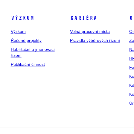
Výzkum
Kariéra
O
Výzkum
Volná pracovní místa
Or
Řešené projekty
Pravidla výběrových řízení
Za
Habilitační a jmenovací
Na
řízení
HR
Publikační činnost
Fa
Ko
Kd
Ko
Úř