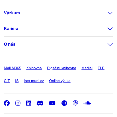
Výzkum
Kariéra
O nás
Mail M365
Knihovna
Digitální knihovna
Medial
ELF
CIT
IS
Inet.muni.cz
Online výuka
Facebook
Instagram
LinkedIn
Discord
Youtube
Spotify
Podcast
SoundC