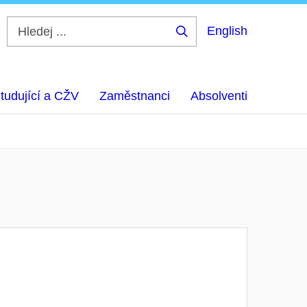
English
Hledej
...
tudující a CŽV
Zaměstnanci
Absolventi