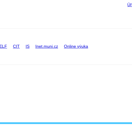
Úř
ELF
CIT
IS
Inet.muni.cz
Online výuka