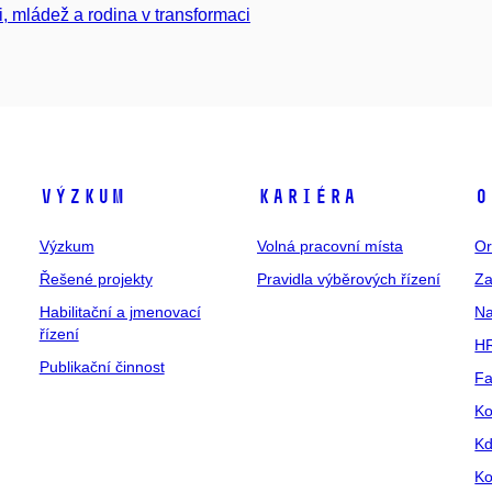
i, mládež a rodina v transformaci
Výzkum
Kariéra
O
Výzkum
Volná pracovní místa
Or
Řešené projekty
Pravidla výběrových řízení
Za
Habilitační a jmenovací
Na
řízení
HR
Publikační činnost
Fa
Ko
Kd
Ko