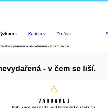
Výzkum
Kariéra
O nás
S
elství vydařená a nevydařená - v čem se liší.
evydařená - v čem se liší.
Varování
Publikace nespadá pod Filozofickou fakultu,