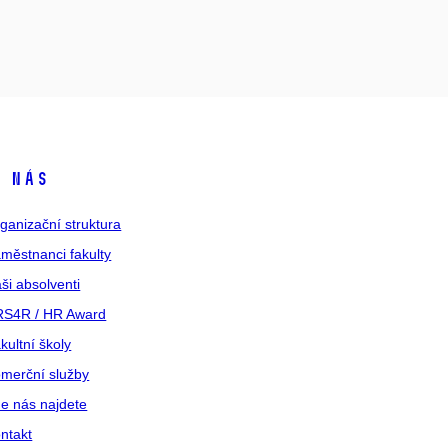
 nás
ganizační struktura
městnanci fakulty
ši absolventi
S4R / HR Award
kultní školy
merční služby
e nás najdete
ntakt