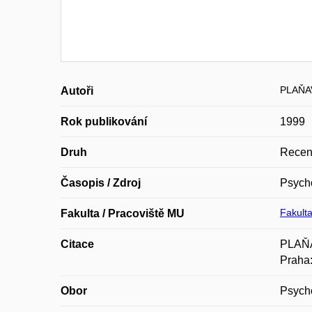
PLAŇAV
Autoři
Rok publikování
1999
Druh
Recen
Časopis / Zdroj
Psycho
Fakulta
Fakulta / Pracoviště MU
Citace
PLAŇAV
Praha:
Obor
Psych