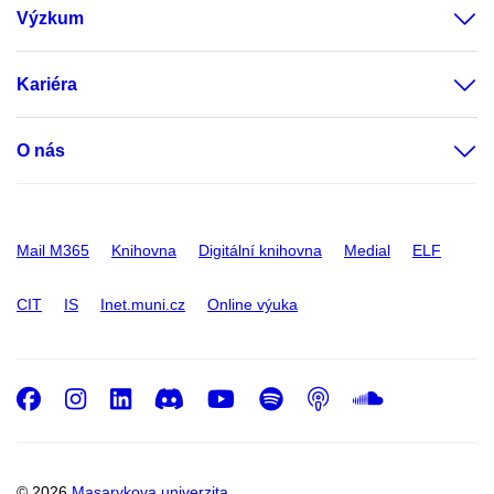
Výzkum
Kariéra
O nás
Mail M365
Knihovna
Digitální knihovna
Medial
ELF
CIT
IS
Inet.muni.cz
Online výuka
Facebook
Instagram
LinkedIn
Discord
Youtube
Spotify
Podcast
SoundC
© 2026
Masarykova univerzita