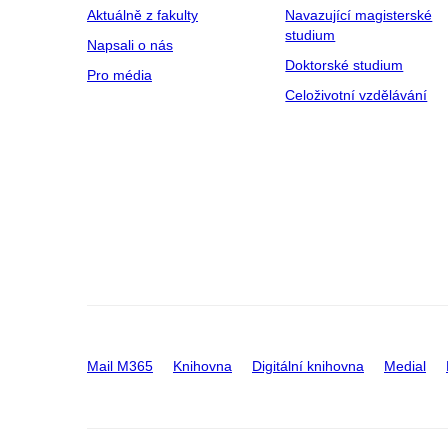
Aktuálně z fakulty
Navazující magisterské
studium
Napsali o nás
Doktorské studium
Pro média
Celoživotní vzdělávání
Mail M365
Knihovna
Digitální knihovna
Medial