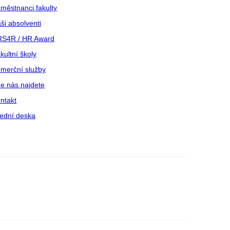
městnanci fakulty
ši absolventi
S4R / HR Award
kultní školy
merční služby
e nás najdete
ntakt
ední deska