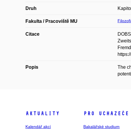
Druh
Kapito
Filozof
Fakulta / Pracoviště MU
Citace
DOBST
Zweits
Fremd-
https:
Popis
The ch
potent
Aktuality
Pro uchazeče
Kalendář akcí
Bakalářské studium