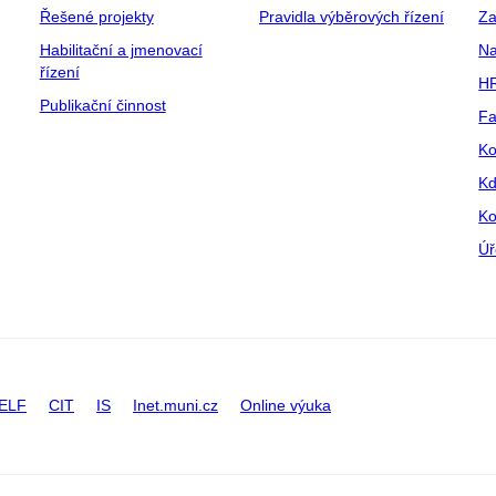
Řešené projekty
Pravidla výběrových řízení
Za
Habilitační a jmenovací
Na
řízení
HR
Publikační činnost
Fa
Ko
Kd
Ko
Úř
ELF
CIT
IS
Inet.muni.cz
Online výuka