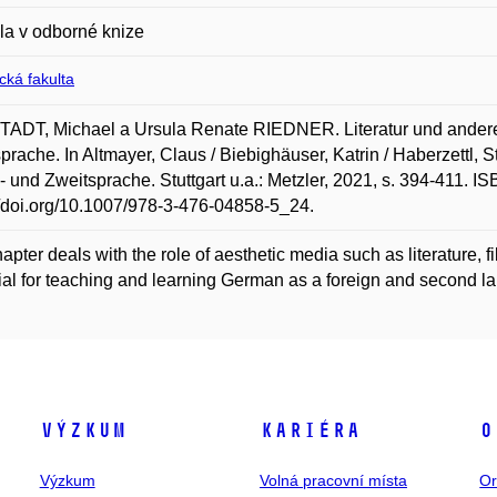
la v odborné knize
ická fakulta
ADT, Michael a Ursula Renate RIEDNER. Literatur und andere 
prache. In Altmayer, Claus / Biebighäuser, Katrin / Haberzettl, 
 und Zweitsprache. Stuttgart u.a.: Metzler, 2021, s. 394-411. 
//doi.org/10.1007/978-3-476-04858-5_24.
apter deals with the role of aesthetic media such as literature, fil
ial for teaching and learning German as a foreign and second l
Výzkum
Kariéra
O
Výzkum
Volná pracovní místa
Or