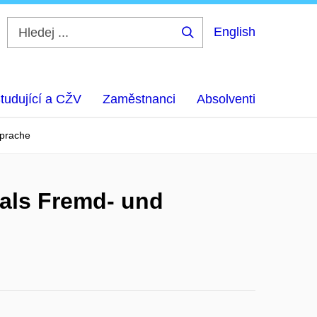
English
Hledej
...
tudující a CŽV
Zaměstnanci
Absolventi
sprache
 als Fremd- und