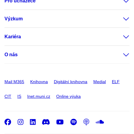
Pro uchazeče
Výzkum
Kariéra
O nás
Mail M365
Knihovna
Digitální knihovna
Medial
ELF
CIT
IS
Inet.muni.cz
Online výuka
Facebook
Instagram
LinkedIn
Discord
Youtube
Spotify
Podcast
SoundC