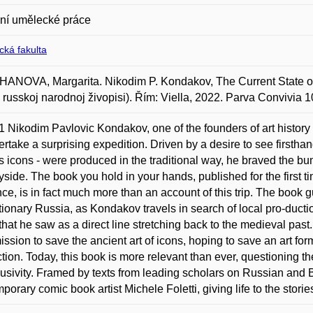
ní umělecké práce
ická fakulta
NOVA, Margarita. Nikodim P. Kondakov, The Current State of R
i russkoj narodnoj živopisi). Řím: Viella, 2022. Parva Convivia
1 Nikodim Pavlovic Kondakov, one of the founders of art history 
ertake a surprising expedition. Driven by a desire to see firstha
 icons - were produced in the traditional way, he braved the b
yside. The book you hold in your hands, published for the first t
ce, is in fact much more than an account of this trip. The book g
tionary Russia, as Kondakov travels in search of local pro-duct
 that he saw as a direct line stretching back to the medieval past
ission to save the ancient art of icons, hoping to save an art fo
tion. Today, this book is more relevant than ever, questioning the 
lusivity. Framed by texts from leading scholars on Russian and Byz
porary comic book artist Michele Foletti, giving life to the stor