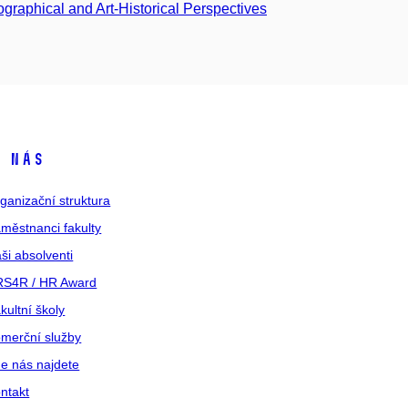
ographical and Art-Historical Perspectives
 nás
ganizační struktura
městnanci fakulty
ši absolventi
S4R / HR Award
kultní školy
merční služby
e nás najdete
ntakt