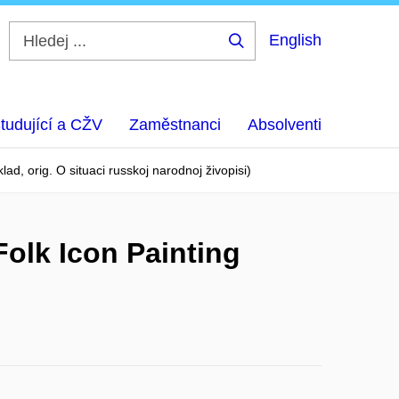
English
Hledej
...
tudující a CŽV
Zaměstnanci
Absolventi
ad, orig. O situaci russkoj narodnoj živopisi)
Folk Icon Painting