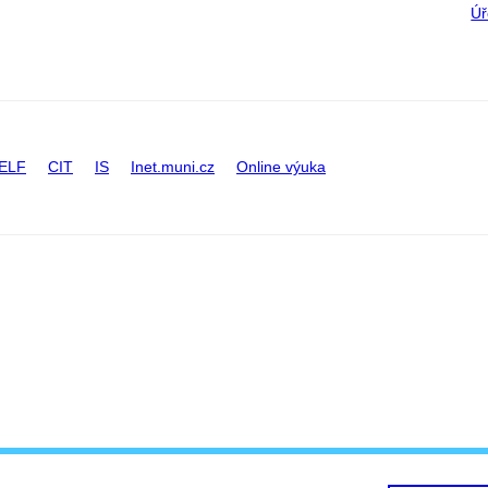
Úř
ELF
CIT
IS
Inet.muni.cz
Online výuka