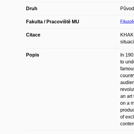
Druh
Původ
Filozof
Fakulta / Pracoviště MU
Citace
KHAKHA
situac
Popis
In 190
to und
famous
countr
audien
revolu
an art
on a m
produc
of exc
contem