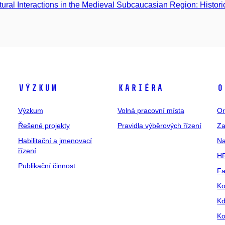
tural Interactions in the Medieval Subcaucasian Region: Histori
Výzkum
Kariéra
O
Výzkum
Volná pracovní místa
Or
Řešené projekty
Pravidla výběrových řízení
Za
Habilitační a jmenovací
Na
řízení
HR
Publikační činnost
Fa
Ko
Kd
Ko