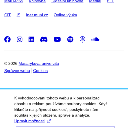
Mail M365
Knihovna
Digitální knihovna
Medial
ELF
CIT
IS
Inet.muni.cz
Online výuka
Facebook
Instagram
LinkedIn
Discord
Youtube
Spotify
Podcast
SoundC
© 2026
Masarykova univerzita
Správce webu
Cookies
K vyhodnocování tohoto webu a k personalizaci
obsahu a reklam používáme soubory cookies. Když
klikněte na „přijmout cookies", poskytnete nám
souhlas k jejich uložení, správě a analýze.
Upravit možnosti