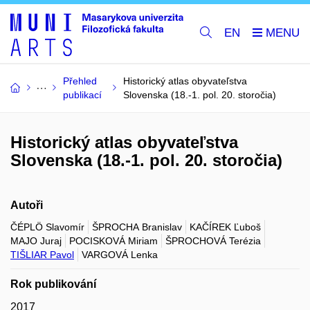
EN
Přehled
Historický atlas obyvateľstva
publikací
Slovenska (18.-1. pol. 20. storočia)
Historický atlas obyvateľstva
Slovenska (18.-1. pol. 20. storočia)
Autoři
ČÉPLÖ Slavomír
ŠPROCHA Branislav
KAČÍREK Ľuboš
MAJO Juraj
POCISKOVÁ Miriam
ŠPROCHOVÁ Terézia
TIŠLIAR Pavol
VARGOVÁ Lenka
Rok publikování
2017