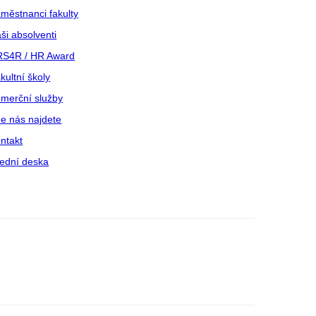
městnanci fakulty
ši absolventi
S4R / HR Award
kultní školy
merční služby
e nás najdete
ntakt
ední deska