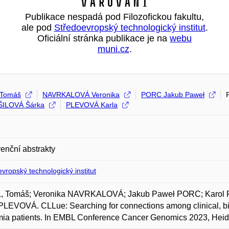
Varování
Publikace nespadá pod Filozofickou fakultu,
ale pod
Středoevropský technologický institut
.
Oficiální stránka publikace je na
webu
muni.cz
.
 Tomáš
NAVRKALOVÁ Veronika
PORC Jakub Paweł
ŠILOVÁ Šárka
PLEVOVÁ Karla
enční abstrakty
vropský technologický institut
, Tomáš; Veronika NAVRKALOVÁ; Jakub Paweł PORC; Karol
PLEVOVÁ. CLLue: Searching for connections among clinical, biol
mia patients. In EMBL Conference Cancer Genomics 2023, Heid