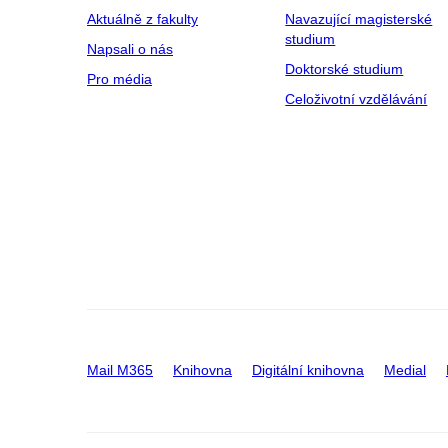
Aktuálně z fakulty
Navazující magisterské
studium
Napsali o nás
Doktorské studium
Pro média
Celoživotní vzdělávání
Mail M365
Knihovna
Digitální knihovna
Medial