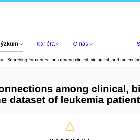
Výzkum
Kariéra
O nás
S
e: Searching for connections among clinical, biological, and molecular 
onnections among clinical, bi
he dataset of leukemia patient