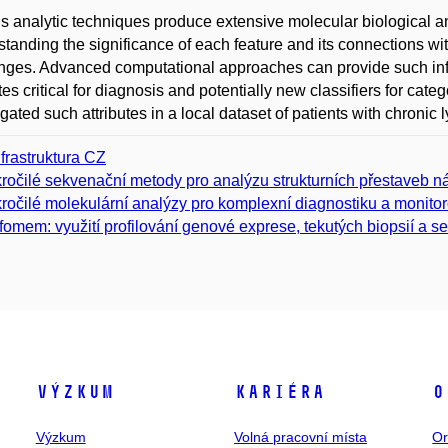
s analytic techniques produce extensive molecular biological an
tanding the significance of each feature and its connections with 
nges. Advanced computational approaches can provide such info
utes critical for diagnosis and potentially new classifiers for cate
igated such attributes in a local dataset of patients with chroni
nfrastruktura CZ
ročilé sekvenační metody pro analýzu strukturních přestaveb
ročilé molekulární analýzy pro komplexní diagnostiku a monito
fomem: využití profilování genové exprese, tekutých biopsií a s
Výzkum
Kariéra
O
Výzkum
Volná pracovní místa
Or