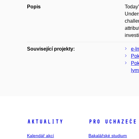
Popis
Today’
Unders
challe
attrib
invest
Související projekty:
e-I
Pok
Pok
lym
Aktuality
Pro uchazeče
Kalendář akcí
Bakalářské studium