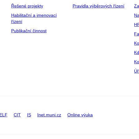
Řešené projekty
Pravidla výběrových řízení
Za
Habilitační a jmenovací
Na
řízení
HR
Publikační činnost
Fa
Ko
Kd
Ko
Úř
ELF
CIT
IS
Inet.muni.cz
Online výuka