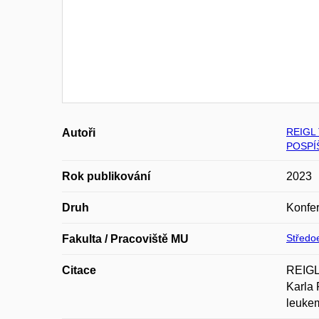
REIGL
Autoři
POSPÍ
Rok publikování
2023
Druh
Konfer
Středoe
Fakulta / Pracoviště MU
Citace
REIGL
Karla 
leuke