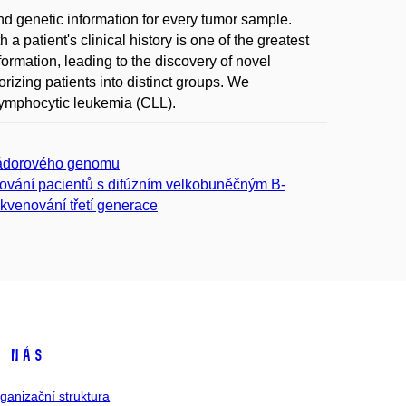
d genetic information for every tumor sample.
a patient's clinical history is one of the greatest
rmation, leading to the discovery of novel
gorizing patients into distinct groups. We
c lymphocytic leukemia (CLL).
 nádorového genomu
rování pacientů s difúzním velkobuněčným B-
ekvenování třetí generace
 nás
ganizační struktura