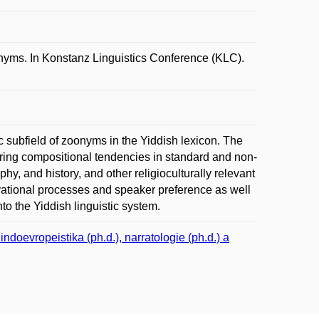
yms. In Konstanz Linguistics Conference (KLC).
c subfield of zoonyms in the Yiddish lexicon. The
ing compositional tendencies in standard and non-
hy, and history, and other religioculturally relevant
ivational processes and speaker preference as well
to the Yiddish linguistic system.
doevropeistika (ph.d.), narratologie (ph.d.) a