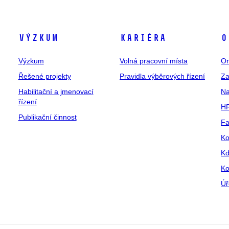
Výzkum
Kariéra
O
Výzkum
Volná pracovní místa
Or
Řešené projekty
Pravidla výběrových řízení
Za
Habilitační a jmenovací
Na
řízení
HR
Publikační činnost
Fa
Ko
Kd
Ko
Úř