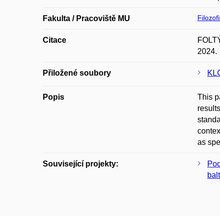
Filozof
Fakulta / Pracoviště MU
Citace
FOLTÝN
2024.
Přiložené soubory
KLC
Popis
This p
result
standa
contex
as spe
Související projekty:
Pod
balt