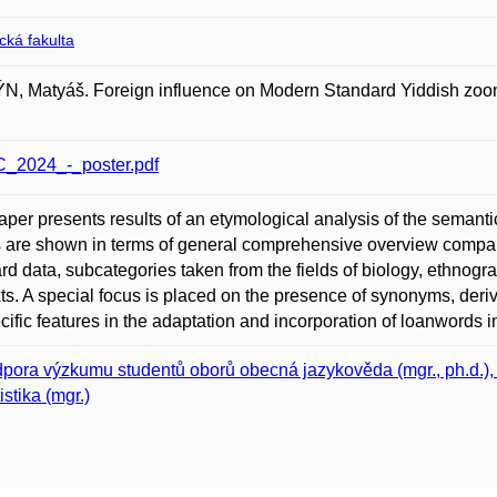
ická fakulta
, Matyáš. Foreign influence on Modern Standard Yiddish zoon
_2024_-_poster.pdf
aper presents results of an etymological analysis of the semanti
s are shown in terms of general comprehensive overview compar
rd data, subcategories taken from the fields of biology, ethnograp
ts. A special focus is placed on the presence of synonyms, der
cific features in the adaptation and incorporation of loanwords in
pora výzkumu studentů oborů obecná jazykověda (mgr., ph.d.), in
istika (mgr.)