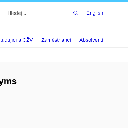
English
Hledej
...
tudující a CŽV
Zaměstnanci
Absolventi
nyms