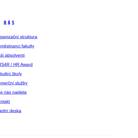
 nás
ganizační struktura
městnanci fakulty
ši absolventi
S4R / HR Award
kultní školy
merční služby
e nás najdete
ntakt
ední deska