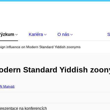
Výzkum
Kariéra
O nás
S
eign influence on Modern Standard Yiddish zoonyms
Modern Standard Yiddish zoo
N Matyáš
prezentace na konferencích