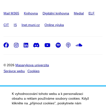
Mail M365
Knihovna
Digitální knihovna
Medial
ELF
CIT
IS
Inet.muni.cz
Online výuka
Facebook
Instagram
LinkedIn
Discord
Youtube
Spotify
Podcast
SoundC
© 2026
Masarykova univerzita
Správce webu
Cookies
K vyhodnocování tohoto webu a k personalizaci
obsahu a reklam používáme soubory cookies. Když
klikněte na „přijmout cookies", poskytnete nám