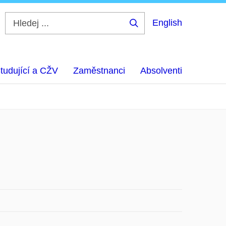
English
Hledej
...
tudující a CŽV
Zaměstnanci
Absolventi