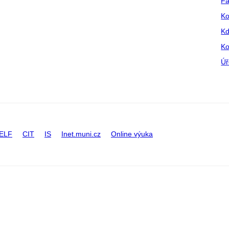
Fa
Ko
Kd
Ko
Úř
ELF
CIT
IS
Inet.muni.cz
Online výuka