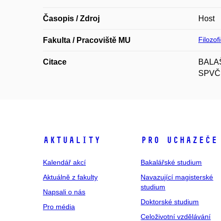
Časopis / Zdroj
Host
Filozof
Fakulta / Pracoviště MU
Citace
BALAŠT
SPVČH,
Aktuality
Pro uchazeče
Kalendář akcí
Bakalářské studium
Aktuálně z fakulty
Navazující magisterské
studium
Napsali o nás
Doktorské studium
Pro média
Celoživotní vzdělávání