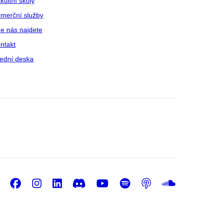
kultní školy
merční služby
e nás najdete
ntakt
ední deska
Facebook
Instagram
LinkedIn
Discord
Youtube
Spotify
Podcast
Sound