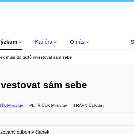
Výzkum
Kariéra
O nás
S
ěk musí do textů investovat sám sebe
nvestovat sám sebe
ÍK Miroslav
PETŘÍČEK Miroslav
TRÁVNÍČEK Jiří
zovaný odborný článek