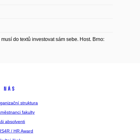
sí do textů investovat sám sebe. Host. Brno:
 nás
ganizační struktura
městnanci fakulty
ši absolventi
S4R / HR Award