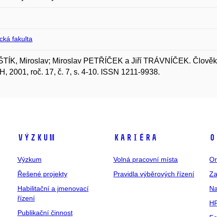
ická fakulta
ÍK, Miroslav; Miroslav PETŘÍČEK a Jiří TRÁVNÍČEK. Člověk mu
 2001, roč. 17, č. 7, s. 4-10. ISSN 1211-9938.
Výzkum
Kariéra
O
Výzkum
Volná pracovní místa
Or
Řešené projekty
Pravidla výběrových řízení
Za
Habilitační a jmenovací
Na
řízení
HR
Publikační činnost