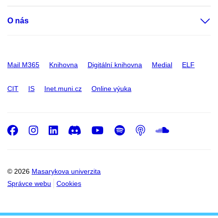
O nás
Mail M365
Knihovna
Digitální knihovna
Medial
ELF
CIT
IS
Inet.muni.cz
Online výuka
Facebook
Instagram
LinkedIn
Discord
Youtube
Spotify
Podcast
SoundC
© 2026
Masarykova univerzita
Správce webu
Cookies