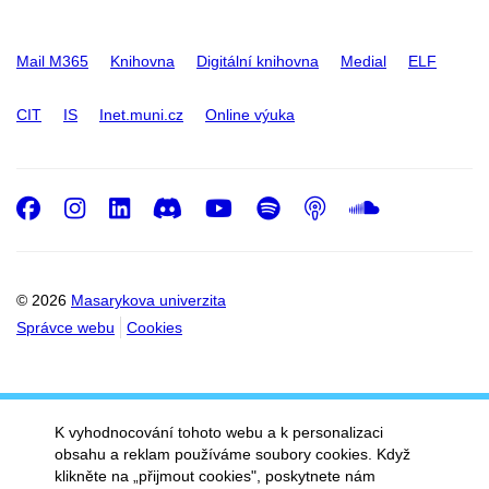
Mail M365
Knihovna
Digitální knihovna
Medial
ELF
CIT
IS
Inet.muni.cz
Online výuka
Facebook
Instagram
LinkedIn
Discord
Youtube
Spotify
Podcast
SoundC
© 2026
Masarykova univerzita
Správce webu
Cookies
K vyhodnocování tohoto webu a k personalizaci
obsahu a reklam používáme soubory cookies. Když
klikněte na „přijmout cookies", poskytnete nám