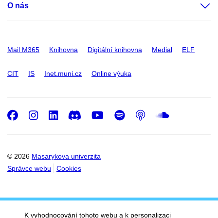
O nás
Mail M365
Knihovna
Digitální knihovna
Medial
ELF
CIT
IS
Inet.muni.cz
Online výuka
Facebook
Instagram
LinkedIn
Discord
Youtube
Spotify
Podcast
SoundC
© 2026
Masarykova univerzita
Správce webu
Cookies
K vyhodnocování tohoto webu a k personalizaci