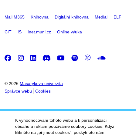
Mail M365
Knihovna
Digitální knihovna
Medial
ELF
CIT
IS
Inet.muni.cz
Online výuka
Facebook
Instagram
LinkedIn
Discord
Youtube
Spotify
Podcast
SoundC
© 2026
Masarykova univerzita
Správce webu
Cookies
K vyhodnocování tohoto webu a k personalizaci
obsahu a reklam používáme soubory cookies. Když
klikněte na „přijmout cookies", poskytnete nám