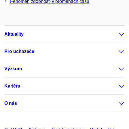
Fenomén zdobnosti v proměnách času
Aktuality
Pro uchazeče
Výzkum
Kariéra
O nás