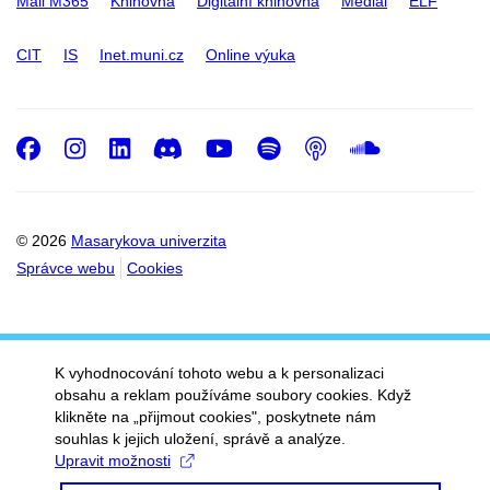
Mail M365
Knihovna
Digitální knihovna
Medial
ELF
CIT
IS
Inet.muni.cz
Online výuka
Facebook
Instagram
LinkedIn
Discord
Youtube
Spotify
Podcast
SoundC
© 2026
Masarykova univerzita
Správce webu
Cookies
K vyhodnocování tohoto webu a k personalizaci
obsahu a reklam používáme soubory cookies. Když
klikněte na „přijmout cookies", poskytnete nám
souhlas k jejich uložení, správě a analýze.
Upravit možnosti