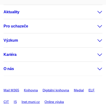
Aktuality
Pro uchazeče
Výzkum
Kariéra
O nás
Mail M365
Knihovna
Digitální knihovna
Medial
ELF
CIT
IS
Inet.muni.cz
Online výuka