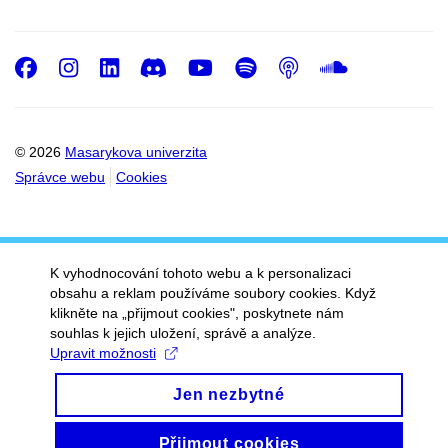
Facebook
Instagram
LinkedIn
Discord
Youtube
Spotify
Podcast
SoundC
© 2026
Masarykova univerzita
Správce webu
Cookies
K vyhodnocování tohoto webu a k personalizaci
obsahu a reklam používáme soubory cookies. Když
klikněte na „přijmout cookies", poskytnete nám
souhlas k jejich uložení, správě a analýze.
Upravit možnosti
Jen nezbytné
Přijmout cookies