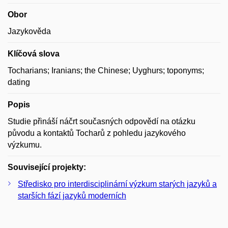
Obor
Jazykověda
Klíčová slova
Tocharians; Iranians; the Chinese; Uyghurs; toponyms;
dating
Popis
Studie přináší náčrt současných odpovědí na otázku
původu a kontaktů Tocharů z pohledu jazykového
výzkumu.
Související projekty:
Středisko pro interdisciplinární výzkum starých jazyků a
starších fází jazyků moderních