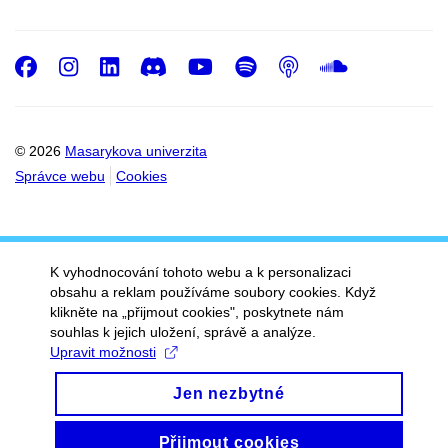
Facebook
Instagram
LinkedIn
Discord
Youtube
Spotify
Podcast
SoundC
© 2026
Masarykova univerzita
Správce webu
Cookies
K vyhodnocování tohoto webu a k personalizaci
obsahu a reklam používáme soubory cookies. Když
klikněte na „přijmout cookies", poskytnete nám
souhlas k jejich uložení, správě a analýze.
Upravit možnosti
Jen nezbytné
Přijmout cookies