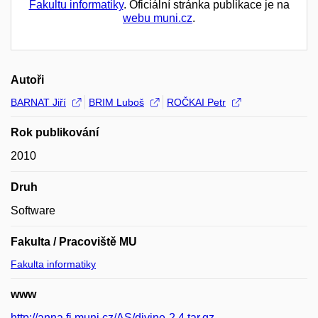
Fakultu informatiky
. Oficiální stránka publikace je na
webu muni.cz
.
Autoři
BARNAT Jiří
BRIM Luboš
ROČKAI Petr
Rok publikování
2010
Druh
Software
Fakulta / Pracoviště MU
Fakulta informatiky
www
http://anna.fi.muni.cz/AS/divine-2.4.tar.gz