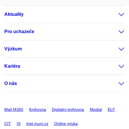
Aktuality
Pro uchazeče
Výzkum
Kariéra
O nás
Mail M365
Knihovna
Digitální knihovna
Medial
ELF
CIT
IS
Inet.muni.cz
Online výuka