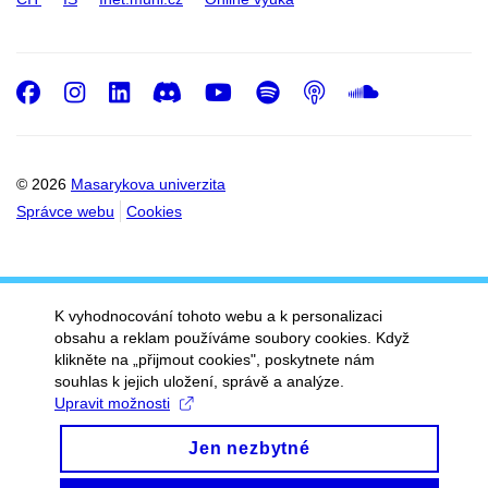
Facebook
Instagram
LinkedIn
Discord
Youtube
Spotify
Podcast
SoundC
© 2026
Masarykova univerzita
Správce webu
Cookies
K vyhodnocování tohoto webu a k personalizaci
obsahu a reklam používáme soubory cookies. Když
klikněte na „přijmout cookies", poskytnete nám
souhlas k jejich uložení, správě a analýze.
Upravit možnosti
Jen nezbytné