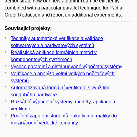
demonstrate how our new algorithm can be efficiently
combined with a particular parallel technique for Partial
Order Reduction and report on additional experiments.
Související projekty:
Techniky automatické verifikace a validace
softwarových a hardwarových systémů
Realistická aplikace formálních metod v
komponentových systémech
Vysoce paralelní a distribuované výpočetní systémy
Verifikace a analýza velmi velkých počítačových
systémů
Automatizovaná formální verifikace s využitím
soudobého hardware
Rozsáhlé výpočetní systémy: modely, aplikace a
verifikace
Posílení zapojení studentů Fakulty informatiky do
mezinárodní vědecké komunity