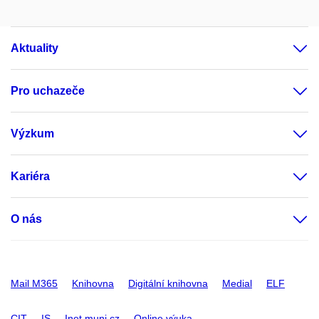
Aktuality
Pro uchazeče
Výzkum
Kariéra
O nás
Mail M365
Knihovna
Digitální knihovna
Medial
ELF
CIT
IS
Inet.muni.cz
Online výuka