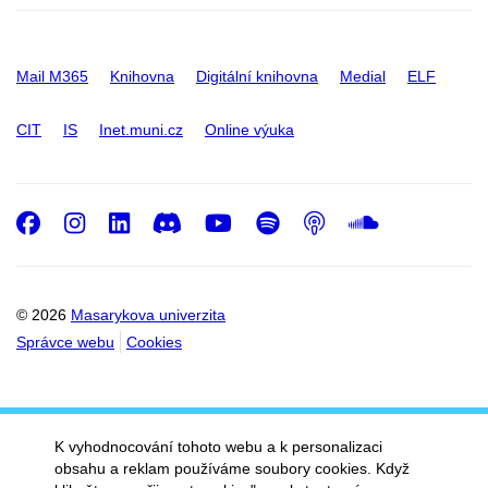
Mail M365
Knihovna
Digitální knihovna
Medial
ELF
CIT
IS
Inet.muni.cz
Online výuka
Facebook
Instagram
LinkedIn
Discord
Youtube
Spotify
Podcast
SoundC
© 2026
Masarykova univerzita
Správce webu
Cookies
K vyhodnocování tohoto webu a k personalizaci
obsahu a reklam používáme soubory cookies. Když