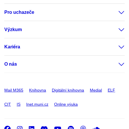
Pro uchazeče
Výzkum
Kariéra
O nás
Mail M365
Knihovna
Digitální knihovna
Medial
ELF
CIT
IS
Inet.muni.cz
Online výuka
Facebook
Instagram
LinkedIn
Discord
Youtube
Spotify
Podcast
SoundC