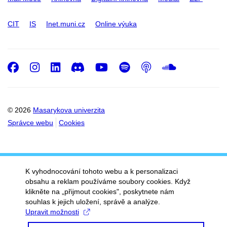
CIT
IS
Inet.muni.cz
Online výuka
Facebook
Instagram
LinkedIn
Discord
Youtube
Spotify
Podcast
SoundC
© 2026
Masarykova univerzita
Správce webu
Cookies
K vyhodnocování tohoto webu a k personalizaci
obsahu a reklam používáme soubory cookies. Když
klikněte na „přijmout cookies", poskytnete nám
souhlas k jejich uložení, správě a analýze.
Upravit možnosti