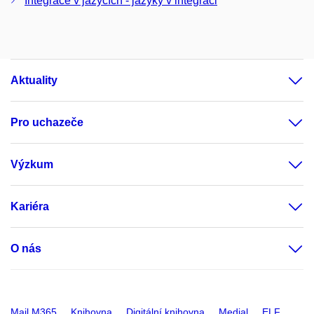
Integrace v jazycích - jazyky v integraci
Aktuality
Pro uchazeče
Výzkum
Kariéra
O nás
Mail M365
Knihovna
Digitální knihovna
Medial
ELF