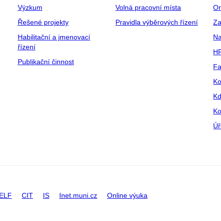
Výzkum
Volná pracovní místa
Or
Řešené projekty
Pravidla výběrových řízení
Za
Habilitační a jmenovací
Na
řízení
HR
Publikační činnost
Fa
Ko
Kd
Ko
Úř
ELF
CIT
IS
Inet.muni.cz
Online výuka