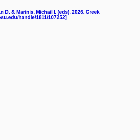
D. & Marinis, Michail I. (eds). 2026. Greek
.osu.edu/handle/1811/107252]