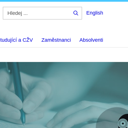
English
Hledej
...
tudující a CŽV
Zaměstnanci
Absolventi