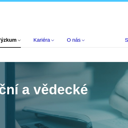
Výzkum
Kariéra
O nás
S
ční a vědecké