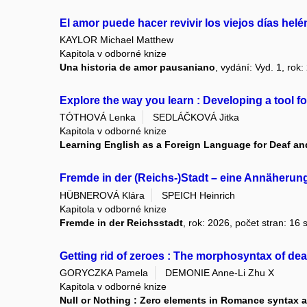
El amor puede hacer revivir los viejos días helé
KAYLOR Michael Matthew
Kapitola v odborné knize
Una historia de amor pausaniano
, vydání: Vyd. 1, rok:
Explore the way you learn : Developing a tool fo
TÓTHOVÁ Lenka
SEDLÁČKOVÁ Jitka
Kapitola v odborné knize
Learning English as a Foreign Language for Deaf and
Fremde in der (Reichs-)Stadt – eine Annäherun
HÜBNEROVÁ Klára
SPEICH Heinrich
Kapitola v odborné knize
Fremde in der Reichsstadt
, rok: 2026, počet stran: 16 s
Getting rid of zeroes : The morphosyntax of deadj
GORYCZKA Pamela
DEMONIE Anne-Li Zhu X
Kapitola v odborné knize
Null or Nothing : Zero elements in Romance syntax