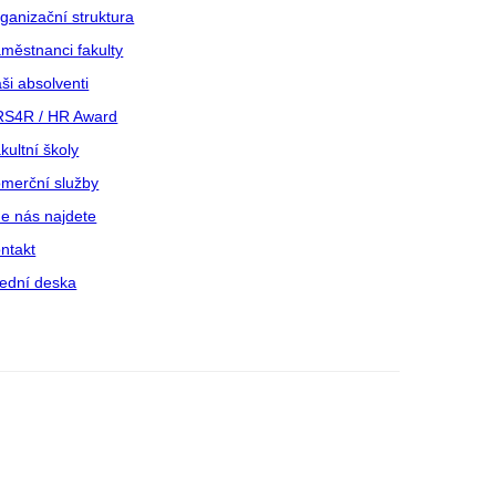
ganizační struktura
městnanci fakulty
ši absolventi
S4R / HR Award
kultní školy
merční služby
e nás najdete
ntakt
ední deska