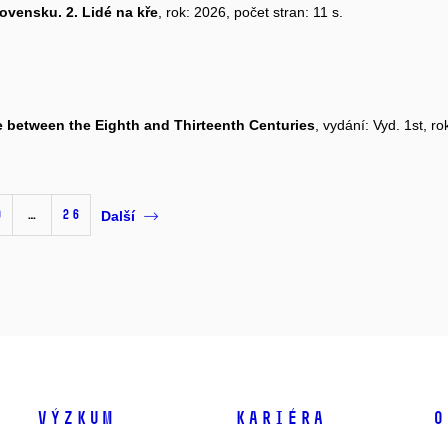
vensku. 2. Lidé na kře
, rok: 2026, počet stran: 11 s.
e between the Eighth and Thirteenth Centuries
, vydání: Vyd. 1st, ro
9
…
26
Další
Výzkum
Kariéra
O