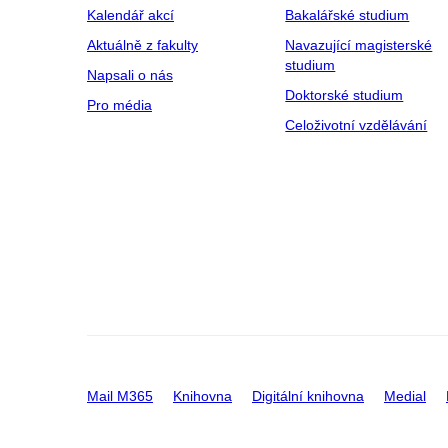
Kalendář akcí
Bakalářské studium
Aktuálně z fakulty
Navazující magisterské
studium
Napsali o nás
Doktorské studium
Pro média
Celoživotní vzdělávání
Mail M365
Knihovna
Digitální knihovna
Medial