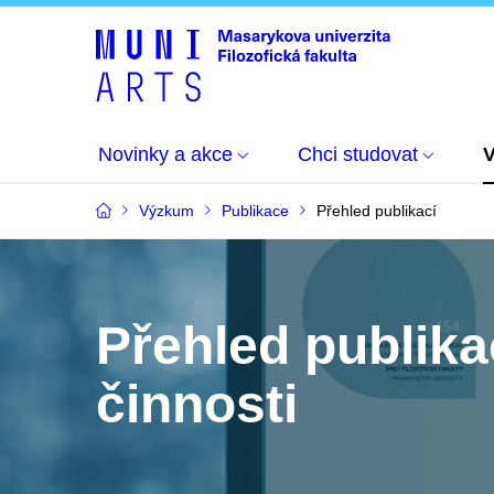
Novinky a akce
Chci studovat
Výzkum
Publikace
Přehled publikací
Přehled publika
činnosti