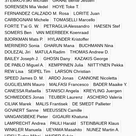
STEMKOVSKI Michael
GRAAE Bente Jessen
SORENSEN Mia Vedel
HOYE Toke T.
FERNANDEZ CALZADO M. Rosa
LORITE Juan
CARBOGNANI Michele
TOMASELLI Marcello
FORTE T'ai G. W.
PETRAGLIA Alessandro
HAESEN Stef
SOMERS Ben
VAN MEERBEEK Koenraad
BJORKMAN Mats P.
HYLANDER Kristoffer
MERINERO Sonia
GHARUN Mana
BUCHMANN Nina
DOLEZAL Jiri
MATULA Radim
THOMAS Andrew D.
BAILEY Joseph J.
GHOSN Dany
KAZAKIS George
DE PABLO Miguel A.
KEMPPINEN Julia
NIITTYNEN Pekka
REW Lisa
SEIPEL Tim
LARSON Christian
SPEED James D. M.
ARDO Jonas
CANNONE Nicoletta
GUGLIELMIN Mauro
MALFASI Francesco
BADER Maaike Y.
CANESSA Rafaella
STANISCI Angela
KREYLING Juergen
SCHMEDDES Jonas
TEUBER Laurenz
ASCHERO Valeria
CILIAK Marek
MALIS Frantisek
DE SMEDT Pallieter
GOVAERT Sanne
MEEUSSEN Camille
VANGANSBEKE Pieter
GIGAURI Khatuna
LAMPRECHT Andrea
PAULI Harald
STEINBAUER Klaus
WINKLER Manuela
UEYAMA Masahito
NUNEZ Martin A.