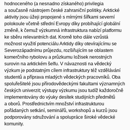
hodnoceného (a nesnadno získaného) privilegia
a současně nástrojem české zahraniční politiky. Arktické
aktivity jsou úžeji propojené s mírnými šířkami severní
polokoule včetně střední Evropy díky probíhající globální
změně, k čemuž výzkumná infrastruktura nabízí platformu
ke sběru relevantních dat. Kromě toho dále vzrůstá
možnost využití potenciálu Arktidy díky otevírajícímu se
Severozápadnímu průjezdu, rozšiřujícím se oblastem
komerčního rybolovu a průzkumu ložisek nerostných
surovin na arktickém šelfu. V návaznosti na vědecký
výzkum je podstatným cílem infrastruktury též vzdělávání
studentů a příprava mladých vědeckých pracovníků. Oba
spoluřešitelé jsou přírodovědeckými fakultami významných
českých univerzit; výstupy výzkumu jsou tudíž každoročně
implementovány do výuky desítek studijních předmětů
a oborů. Prostřednictvím množství infrastrukturou
pořádaných setkání, seminářů, workshopů a kurzů jsou
podporovány sdružování a spolupráce široké vědecké
komunity.