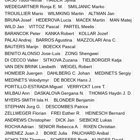
URSU Tudor-Mihai
HAIDER Sylvia
WEDEGARTNER Ronja E. M.
SMILJANIC Marko
TROUILLIER Mario
WILMKING Martin
ALTMAN Jan
BRUNA Josef
HEDEROVA Lucia
MACEK Martin
MAN Matej
WILD Jan
VITTOZ Pascal
PARTEL Meelis
BARANCOK Peter
KANKA Robert
KOLLAR Jozef
PALAJ Andrej
BARROS Agustina
MAZZOLARI Ana C.
BAUTERS Marijn
BOECKX Pascal
BENITO ALONSO Jose-Luis
ZONG Shengwei
DI CECCO Valter
SITKOVA Zuzana
TIELBORGER Katja
VAN DEN BRINK Liesbeth
WEIGEL Robert
HOMEIER Juergen
DAHLBERG C. Johan
MEDINETS Sergiy
MEDINETS Volodymyr
DE BOECK Hans J.
PORTILLO-ESTRADA Miguel
VERRYCKT Lore T.
MILBAU Ann
DASKALOVA Gergana N.
THOMAS Haydn J. D.
MYERS-SMITH Isla H.
BLONDER Benjamin
STEPHAN Jorg G.
DESCOMBES Patrice
ZELLWEGER Florian
FREI Esther R.
HEINESCH Bernard
ANDREWS Christopher
DICK Jan
SIEBICKE Lukas
ROCHA Adrian
SENIOR Rebecca A.
RIXEN Christian
JIMENEZ Juan J.
BOIKE Julia
PAUCHARD Anibal
SCHOLTEN Thomas
SCHEFFERS Brett
KLINGES David