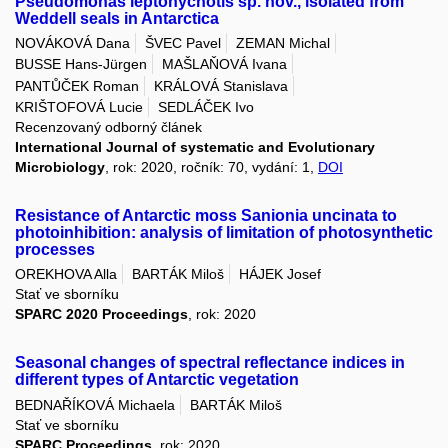
Pseudomonas leptonychotis sp. nov., isolated from
Weddell seals in Antarctica
NOVÁKOVÁ Dana
ŠVEC Pavel
ZEMAN Michal
BUSSE Hans-Jürgen
MAŠLAŇOVÁ Ivana
PANTŮČEK Roman
KRÁLOVÁ Stanislava
KRIŠTOFOVÁ Lucie
SEDLÁČEK Ivo
Recenzovaný odborný článek
International Journal of systematic and Evolutionary
Microbiology
, rok: 2020, ročník: 70, vydání: 1,
DOI
Resistance of Antarctic moss Sanionia uncinata to
photoinhibition: analysis of limitation of photosynthetic
processes
OREKHOVA Alla
BARTÁK Miloš
HÁJEK Josef
Stať ve sborníku
SPARC 2020 Proceedings
, rok: 2020
Seasonal changes of spectral reflectance indices in
different types of Antarctic vegetation
BEDNAŘÍKOVÁ Michaela
BARTÁK Miloš
Stať ve sborníku
SPARC Proceedings
, rok: 2020