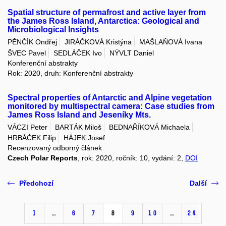
Spatial structure of permafrost and active layer from
the James Ross Island, Antarctica: Geological and
Microbiological Insights
PĚNČÍK Ondřej
JIRÁČKOVÁ Kristýna
MAŠLAŇOVÁ Ivana
ŠVEC Pavel
SEDLÁČEK Ivo
NÝVLT Daniel
Konferenční abstrakty
Rok: 2020, druh: Konferenční abstrakty
Spectral properties of Antarctic and Alpine vegetation
monitored by multispectral camera: Case studies from
James Ross Island and Jeseníky Mts.
VÁCZI Peter
BARTÁK Miloš
BEDNAŘÍKOVÁ Michaela
HRBÁČEK Filip
HÁJEK Josef
Recenzovaný odborný článek
Czech Polar Reports
, rok: 2020, ročník: 10, vydání: 2,
DOI
Předchozí
Další
1
…
6
7
8
9
10
…
24