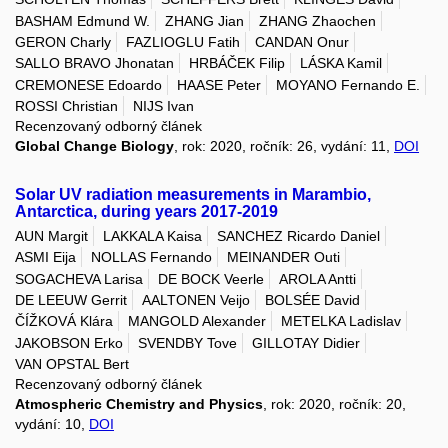
BASHAM Edmund W.
ZHANG Jian
ZHANG Zhaochen
GERON Charly
FAZLIOGLU Fatih
CANDAN Onur
SALLO BRAVO Jhonatan
HRBÁČEK Filip
LÁSKA Kamil
CREMONESE Edoardo
HAASE Peter
MOYANO Fernando E.
ROSSI Christian
NIJS Ivan
Recenzovaný odborný článek
Global Change Biology
, rok: 2020, ročník: 26, vydání: 11,
DOI
Solar UV radiation measurements in Marambio,
Antarctica, during years 2017-2019
AUN Margit
LAKKALA Kaisa
SANCHEZ Ricardo Daniel
ASMI Eija
NOLLAS Fernando
MEINANDER Outi
SOGACHEVA Larisa
DE BOCK Veerle
AROLA Antti
DE LEEUW Gerrit
AALTONEN Veijo
BOLSÉE David
ČÍŽKOVÁ Klára
MANGOLD Alexander
METELKA Ladislav
JAKOBSON Erko
SVENDBY Tove
GILLOTAY Didier
VAN OPSTAL Bert
Recenzovaný odborný článek
Atmospheric Chemistry and Physics
, rok: 2020, ročník: 20,
vydání: 10,
DOI