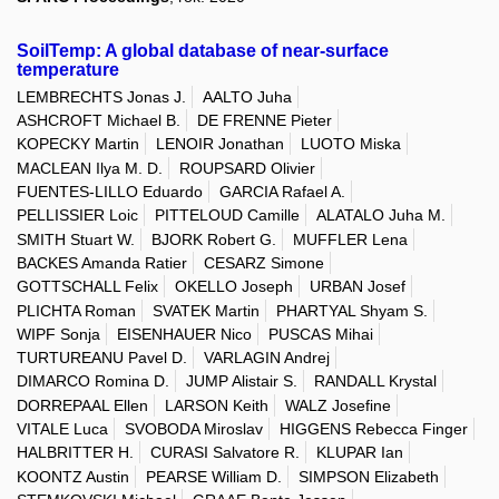
SoilTemp: A global database of near-surface
temperature
LEMBRECHTS Jonas J.
AALTO Juha
ASHCROFT Michael B.
DE FRENNE Pieter
KOPECKY Martin
LENOIR Jonathan
LUOTO Miska
MACLEAN Ilya M. D.
ROUPSARD Olivier
FUENTES-LILLO Eduardo
GARCIA Rafael A.
PELLISSIER Loic
PITTELOUD Camille
ALATALO Juha M.
SMITH Stuart W.
BJORK Robert G.
MUFFLER Lena
BACKES Amanda Ratier
CESARZ Simone
GOTTSCHALL Felix
OKELLO Joseph
URBAN Josef
PLICHTA Roman
SVATEK Martin
PHARTYAL Shyam S.
WIPF Sonja
EISENHAUER Nico
PUSCAS Mihai
TURTUREANU Pavel D.
VARLAGIN Andrej
DIMARCO Romina D.
JUMP Alistair S.
RANDALL Krystal
DORREPAAL Ellen
LARSON Keith
WALZ Josefine
VITALE Luca
SVOBODA Miroslav
HIGGENS Rebecca Finger
HALBRITTER H.
CURASI Salvatore R.
KLUPAR Ian
KOONTZ Austin
PEARSE William D.
SIMPSON Elizabeth