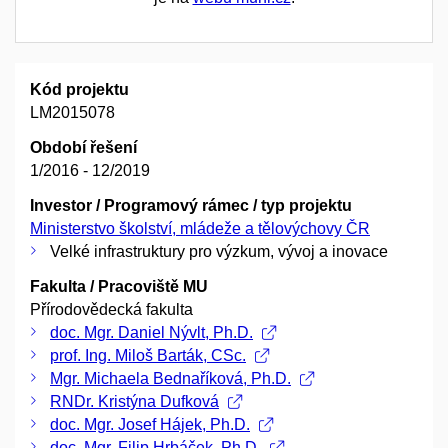
Kód projektu
LM2015078
Období řešení
1/2016 - 12/2019
Investor / Programový rámec / typ projektu
Ministerstvo školství, mládeže a tělovýchovy ČR
Velké infrastruktury pro výzkum, vývoj a inovace
Fakulta / Pracoviště MU
Přírodovědecká fakulta
doc. Mgr. Daniel Nývlt, Ph.D.
prof. Ing. Miloš Barták, CSc.
Mgr. Michaela Bednaříková, Ph.D.
RNDr. Kristýna Dufková
doc. Mgr. Josef Hájek, Ph.D.
doc. Mgr. Filip Hrbáček, Ph.D.