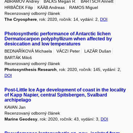
ABRAMOV Andrey
BALKS Megan R.
BARTSCH Annett
HRBÁČEK Filip
KÄÄB Andreas
RAMOS Miguel
Recenzovaný odborný článek
The Cryosphere
, rok: 2020, ročník: 14, vydání: 2,
DOI
Photosynthetic performance of Antarctic lichen
Dermatocarpon polyphyllizum when affected by
desiccation and low temperatures
BEDNAŘÍKOVÁ Michaela
VÁCZI Peter
LAZÁR Dušan
BARTÁK Miloš
Recenzovaný odborný článek
Photosynthesis Research
, rok: 2020, ročník: 145, vydání: 2,
DOI
Post-Little Ice Age development of coast in the locality
of Kapp Napier, central Spitsbergen, Svalbard
archipelago
KAVAN Jan
Recenzovaný odborný článek
Marine Geodesy
, rok: 2020, ročník: 43, vydání: 3,
DOI