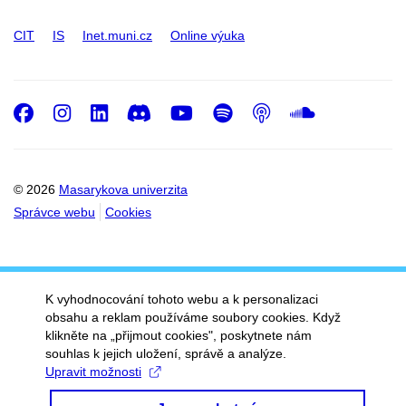
CIT
IS
Inet.muni.cz
Online výuka
Facebook
Instagram
LinkedIn
Discord
Youtube
Spotify
Podcast
SoundC
© 2026
Masarykova univerzita
Správce webu
Cookies
K vyhodnocování tohoto webu a k personalizaci
obsahu a reklam používáme soubory cookies. Když
klikněte na „přijmout cookies", poskytnete nám
souhlas k jejich uložení, správě a analýze.
Upravit možnosti