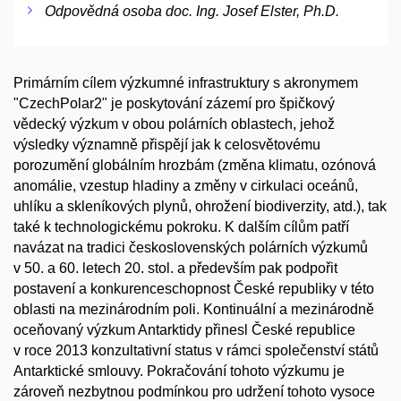
Odpovědná osoba doc. Ing. Josef Elster, Ph.D.
Primárním cílem výzkumné infrastruktury s akronymem
"CzechPolar2" je poskytování zázemí pro špičkový
vědecký výzkum v obou polárních oblastech, jehož
výsledky významně přispějí jak k celosvětovému
porozumění globálním hrozbám (změna klimatu, ozónová
anomálie, vzestup hladiny a změny v cirkulaci oceánů,
uhlíku a skleníkových plynů, ohrožení biodiverzity, atd.), tak
také k technologickému pokroku. K dalším cílům patří
navázat na tradici československých polárních výzkumů
v 50. a 60. letech 20. stol. a především pak podpořit
postavení a konkurenceschopnost České republiky v této
oblasti na mezinárodním poli. Kontinuální a mezinárodně
oceňovaný výzkum Antarktidy přinesl České republice
v roce 2013 konzultativní status v rámci společenství států
Antarktické smlouvy. Pokračování tohoto výzkumu je
zároveň nezbytnou podmínkou pro udržení tohoto vysoce