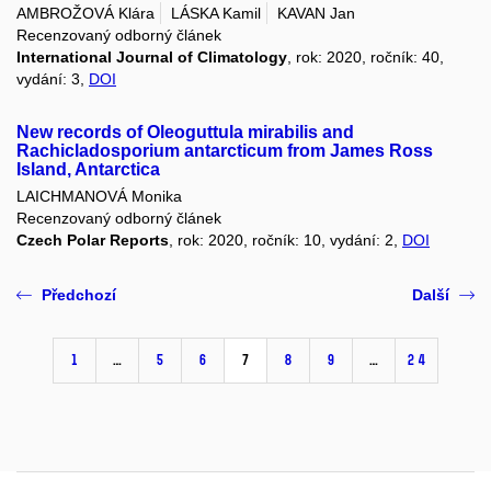
AMBROŽOVÁ Klára
LÁSKA Kamil
KAVAN Jan
Recenzovaný odborný článek
International Journal of Climatology
, rok: 2020, ročník: 40,
vydání: 3,
DOI
New records of Oleoguttula mirabilis and
Rachicladosporium antarcticum from James Ross
Island, Antarctica
LAICHMANOVÁ Monika
Recenzovaný odborný článek
Czech Polar Reports
, rok: 2020, ročník: 10, vydání: 2,
DOI
Předchozí
Další
1
…
5
6
7
8
9
…
24