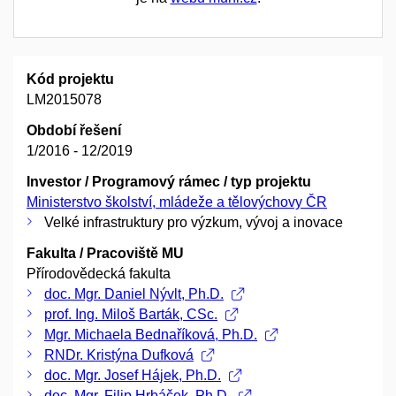
Kód projektu
LM2015078
Období řešení
1/2016 - 12/2019
Investor / Programový rámec / typ projektu
Ministerstvo školství, mládeže a tělovýchovy ČR
Velké infrastruktury pro výzkum, vývoj a inovace
Fakulta / Pracoviště MU
Přírodovědecká fakulta
doc. Mgr. Daniel Nývlt, Ph.D.
prof. Ing. Miloš Barták, CSc.
Mgr. Michaela Bednaříková, Ph.D.
RNDr. Kristýna Dufková
doc. Mgr. Josef Hájek, Ph.D.
doc. Mgr. Filip Hrbáček, Ph.D.