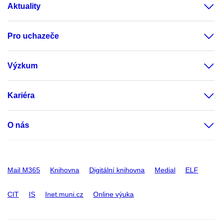
Aktuality
Pro uchazeče
Výzkum
Kariéra
O nás
Mail M365
Knihovna
Digitální knihovna
Medial
ELF
CIT
IS
Inet.muni.cz
Online výuka