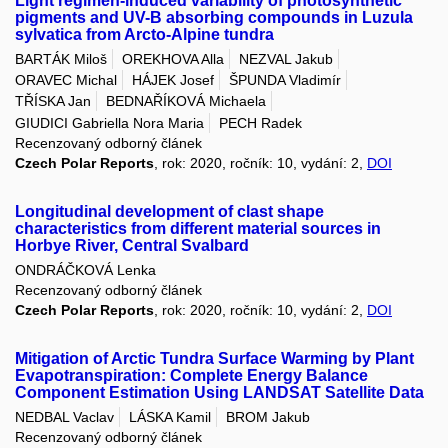
Light regimen-induced variability of photosynthetic
pigments and UV-B absorbing compounds in Luzula
sylvatica from Arcto-Alpine tundra
BARTÁK Miloš
OREKHOVA Alla
NEZVAL Jakub
ORAVEC Michal
HÁJEK Josef
ŠPUNDA Vladimír
TŘÍSKA Jan
BEDNAŘÍKOVÁ Michaela
GIUDICI Gabriella Nora Maria
PECH Radek
Recenzovaný odborný článek
Czech Polar Reports
, rok: 2020, ročník: 10, vydání: 2,
DOI
Longitudinal development of clast shape
characteristics from different material sources in
Horbye River, Central Svalbard
ONDRÁČKOVÁ Lenka
Recenzovaný odborný článek
Czech Polar Reports
, rok: 2020, ročník: 10, vydání: 2,
DOI
Mitigation of Arctic Tundra Surface Warming by Plant
Evapotranspiration: Complete Energy Balance
Component Estimation Using LANDSAT Satellite Data
NEDBAL Vaclav
LÁSKA Kamil
BROM Jakub
Recenzovaný odborný článek