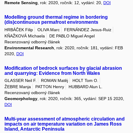
Remote Sensing
, rok: 2020, ročník: 12, vydání: 20,
DOI
Modelling ground thermal regime in bordering
(dis)continuous permafrost environments
HRBÁČEK Filip
OLIVA Marc
FERNÁNDEZ Jesus-Ruiz
KŇAŽKOVÁ Michaela
DE PABLO Miguel Angel
Recenzovaný odborný článek
Environmental Research
, rok: 2020, ročník: 181, vydání: FEB
2020,
DOI
Modification of bedrock surfaces by glacial abrasion
and quarrying: Evidence from North Wales
GLASSER Neil F.
ROMAN Matěj
HOLT Tom O.
ŽEBRE Manja
PATTON Henry
HUBBARD Alun L.
Recenzovaný odborný článek
Geomorphology
, rok: 2020, ročník: 365, vydání: SEP 15 2020,
DOI
Multi-year assessment of atmospheric circulation and
impacts on air temperature variation on James Ross
Island, Antarctic Peninsula