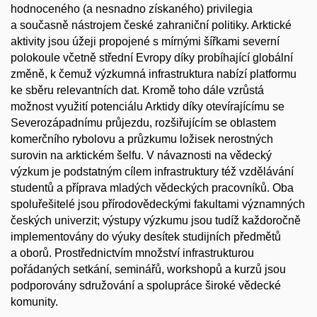
hodnoceného (a nesnadno získaného) privilegia
a současně nástrojem české zahraniční politiky. Arktické
aktivity jsou úžeji propojené s mírnými šířkami severní
polokoule včetně střední Evropy díky probíhající globální
změně, k čemuž výzkumná infrastruktura nabízí platformu
ke sběru relevantních dat. Kromě toho dále vzrůstá
možnost využití potenciálu Arktidy díky otevírajícímu se
Severozápadnímu průjezdu, rozšiřujícím se oblastem
komerčního rybolovu a průzkumu ložisek nerostných
surovin na arktickém šelfu. V návaznosti na vědecký
výzkum je podstatným cílem infrastruktury též vzdělávání
studentů a příprava mladých vědeckých pracovníků. Oba
spoluřešitelé jsou přírodovědeckými fakultami významných
českých univerzit; výstupy výzkumu jsou tudíž každoročně
implementovány do výuky desítek studijních předmětů
a oborů. Prostřednictvím množství infrastrukturou
pořádaných setkání, seminářů, workshopů a kurzů jsou
podporovány sdružování a spolupráce široké vědecké
komunity.