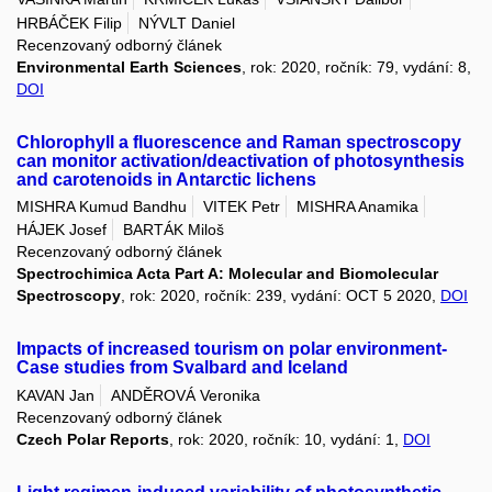
HRBÁČEK Filip
NÝVLT Daniel
Recenzovaný odborný článek
Environmental Earth Sciences
, rok: 2020, ročník: 79, vydání: 8,
DOI
Chlorophyll a fluorescence and Raman spectroscopy
can monitor activation/deactivation of photosynthesis
and carotenoids in Antarctic lichens
MISHRA Kumud Bandhu
VITEK Petr
MISHRA Anamika
HÁJEK Josef
BARTÁK Miloš
Recenzovaný odborný článek
Spectrochimica Acta Part A: Molecular and Biomolecular
Spectroscopy
, rok: 2020, ročník: 239, vydání: OCT 5 2020,
DOI
Impacts of increased tourism on polar environment-
Case studies from Svalbard and Iceland
KAVAN Jan
ANDĚROVÁ Veronika
Recenzovaný odborný článek
Czech Polar Reports
, rok: 2020, ročník: 10, vydání: 1,
DOI