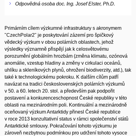
Odpovědná osoba doc. Ing. Josef Elster, Ph.D.
Primárním cílem výzkumné infrastruktury s akronymem
"CzechPolar2" je poskytování zázemí pro špičkový
vědecký výzkum v obou polárních oblastech, jehož
výsledky významně přispějí jak k celosvětovému
porozumění globálním hrozbám (změna klimatu, ozónová
anomálie, vzestup hladiny a změny v cirkulaci oceánů,
uhlíku a skleníkových plynů, ohrožení biodiverzity, atd.), tak
také k technologickému pokroku. K dalším cílům patří
navázat na tradici československých polárních výzkumů
v 50. a 60. letech 20. stol. a především pak podpořit
postavení a konkurenceschopnost České republiky v této
oblasti na mezinárodním poli. Kontinuální a mezinárodně
oceňovaný výzkum Antarktidy přinesl České republice
v roce 2013 konzultativní status v rámci společenství států
Antarktické smlouvy. Pokračování tohoto výzkumu je
zároveň nezbytnou podmínkou pro udržení tohoto vysoce