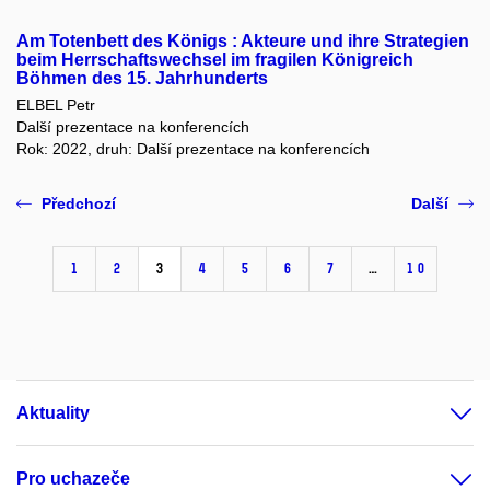
Am Totenbett des Königs : Akteure und ihre Strategien
beim Herrschaftswechsel im fragilen Königreich
Böhmen des 15. Jahrhunderts
ELBEL Petr
Další prezentace na konferencích
Rok: 2022, druh: Další prezentace na konferencích
Předchozí
Další
1
2
3
4
5
6
7
…
10
Aktuality
Pro uchazeče