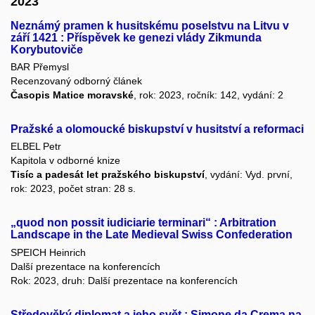
2023
Neznámý pramen k husitskému poselstvu na Litvu v
září 1421 : Příspěvek ke genezi vlády Zikmunda
Korybutoviče
BAR Přemysl
Recenzovaný odborný článek
Časopis Matice moravské
, rok: 2023, ročník: 142, vydání: 2
Pražské a olomoucké biskupství v husitství a reformaci
ELBEL Petr
Kapitola v odborné knize
Tisíc a padesát let pražského biskupství
, vydání: Vyd. první,
rok: 2023, počet stran: 28 s.
„quod non possit iudiciarie terminari“ : Arbitration
Landscape in the Late Medieval Swiss Confederation
SPEICH Heinrich
Další prezentace na konferencích
Rok: 2023, druh: Další prezentace na konferencích
Středověký diplomat a jeho svět : Simone da Crema na