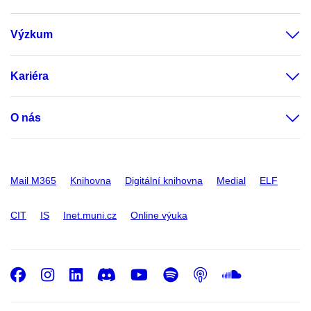
Výzkum
Kariéra
O nás
Mail M365
Knihovna
Digitální knihovna
Medial
ELF
CIT
IS
Inet.muni.cz
Online výuka
Facebook
Instagram
LinkedIn
Discord
Youtube
Spotify
Podcast
SoundC