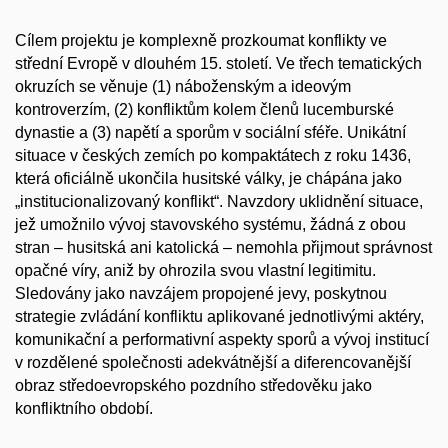
Cílem projektu je komplexně prozkoumat konflikty ve
střední Evropě v dlouhém 15. století. Ve třech tematických
okruzích se věnuje (1) náboženským a ideovým
kontroverzím, (2) konfliktům kolem členů lucemburské
dynastie a (3) napětí a sporům v sociální sféře. Unikátní
situace v českých zemích po kompaktátech z roku 1436,
která oficiálně ukončila husitské války, je chápána jako
„institucionalizovaný konflikt“. Navzdory uklidnění situace,
jež umožnilo vývoj stavovského systému, žádná z obou
stran – husitská ani katolická – nemohla přijmout správnost
opačné víry, aniž by ohrozila svou vlastní legitimitu.
Sledovány jako navzájem propojené jevy, poskytnou
strategie zvládání konfliktu aplikované jednotlivými aktéry,
komunikační a performativní aspekty sporů a vývoj institucí
v rozdělené společnosti adekvátnější a diferencovanější
obraz středoevropského pozdního středověku jako
konfliktního období.