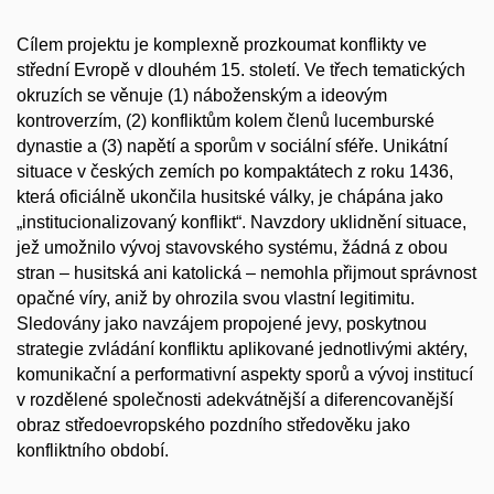
Cílem projektu je komplexně prozkoumat konflikty ve
střední Evropě v dlouhém 15. století. Ve třech tematických
okruzích se věnuje (1) náboženským a ideovým
kontroverzím, (2) konfliktům kolem členů lucemburské
dynastie a (3) napětí a sporům v sociální sféře. Unikátní
situace v českých zemích po kompaktátech z roku 1436,
která oficiálně ukončila husitské války, je chápána jako
„institucionalizovaný konflikt“. Navzdory uklidnění situace,
jež umožnilo vývoj stavovského systému, žádná z obou
stran – husitská ani katolická – nemohla přijmout správnost
opačné víry, aniž by ohrozila svou vlastní legitimitu.
Sledovány jako navzájem propojené jevy, poskytnou
strategie zvládání konfliktu aplikované jednotlivými aktéry,
komunikační a performativní aspekty sporů a vývoj institucí
v rozdělené společnosti adekvátnější a diferencovanější
obraz středoevropského pozdního středověku jako
konfliktního období.