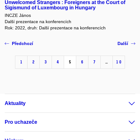
Unwelcomed Strangers : Foreigners at the Court of
Sigismund of Luxembourg in Hungary
INCZE János
Další prezentace na konferencích
Rok: 2022, druh: Další prezentace na konferencích
Předchozí
Další
1
2
3
4
5
6
7
…
10
Aktuality
Pro uchazeče