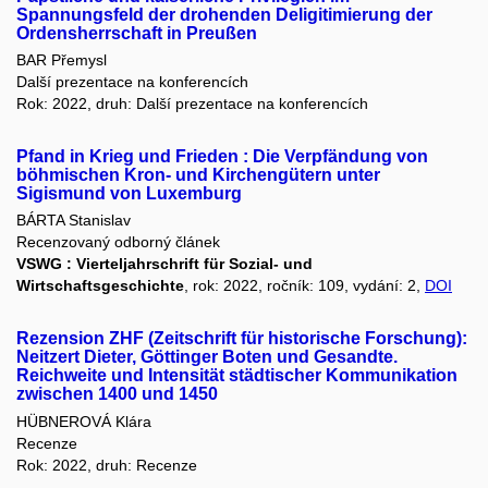
Spannungsfeld der drohenden Deligitimierung der
Ordensherrschaft in Preußen
BAR Přemysl
Další prezentace na konferencích
Rok: 2022, druh: Další prezentace na konferencích
Pfand in Krieg und Frieden : Die Verpfändung von
böhmischen Kron- und Kirchengütern unter
Sigismund von Luxemburg
BÁRTA Stanislav
Recenzovaný odborný článek
VSWG : Vierteljahrschrift für Sozial- und
Wirtschaftsgeschichte
, rok: 2022, ročník: 109, vydání: 2,
DOI
Rezension ZHF (Zeitschrift für historische Forschung):
Neitzert Dieter, Göttinger Boten und Gesandte.
Reichweite und Intensität städtischer Kommunikation
zwischen 1400 und 1450
HÜBNEROVÁ Klára
Recenze
Rok: 2022, druh: Recenze