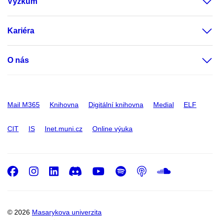
Výzkum
Kariéra
O nás
Mail M365
Knihovna
Digitální knihovna
Medial
ELF
CIT
IS
Inet.muni.cz
Online výuka
Facebook
Instagram
LinkedIn
Discord
Youtube
Spotify
Podcast
SoundC
© 2026
Masarykova univerzita