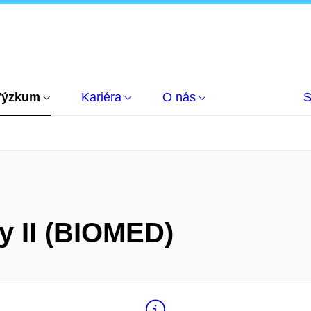
Výzkum
Kariéra
O nás
S
y II (BIOMED)