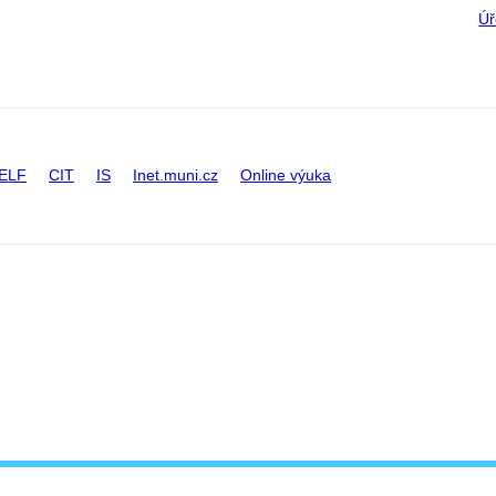
Úř
ELF
CIT
IS
Inet.muni.cz
Online výuka