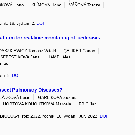
BKOVÁ Hana
KLÍMOVÁ Hana
VÁŇOVÁ Tereza
čník: 18, vydání: 2,
DOI
atform for real-time monitoring of luciferase-
ASZKIEWICZ Tomasz Witold
ÇELIKER Canan
ŠEBESTÍKOVÁ Jana
HAMPL Aleš
omáš
ání: 8,
DOI
issect Pulmonary Diseases?
LÁDKOVÁ Lucie
GARLÍKOVÁ Zuzana
HORTOVÁ KOHOUTKOVÁ Marcela
FRIČ Jan
 BIOLOGY
, rok: 2022, ročník: 10, vydání: July 2022,
DOI