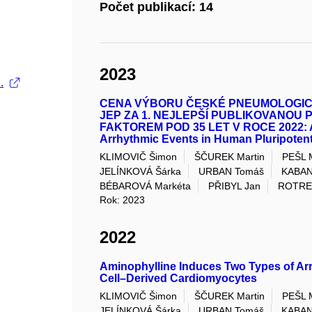
Počet publikací: 14
2023
.
CENA VÝBORU ČESKÉ PNEUMOLOGICK
JEP ZA 1. NEJLEPŠÍ PUBLIKOVANOU 
FAKTOREM POD 35 LET V ROCE 2022: Am
Arrhythmic Events in Human Pluripoten
KLIMOVIČ Šimon
ŠČUREK Martin
PEŠL M
JELÍNKOVÁ Šárka
URBAN Tomáš
KABAN
BÉBAROVÁ Markéta
PŘIBYL Jan
ROTREK
Rok: 2023
2022
Aminophylline Induces Two Types of Ar
Cell–Derived Cardiomyocytes
KLIMOVIČ Šimon
ŠČUREK Martin
PEŠL M
JELÍNKOVÁ Šárka
URBAN Tomáš
KABAN