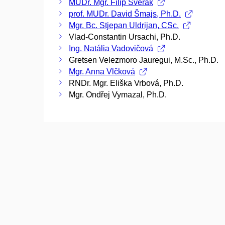
MUDr. Mgr. Filip Svěrák
prof. MUDr. David Šmajs, Ph.D.
Mgr. Bc. Stjepan Uldrijan, CSc.
Vlad-Constantin Ursachi, Ph.D.
Ing. Natália Vadovičová
Gretsen Velezmoro Jauregui, M.Sc., Ph.D.
Mgr. Anna Vlčková
RNDr. Mgr. Eliška Vrbová, Ph.D.
Mgr. Ondřej Vymazal, Ph.D.