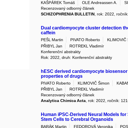
KAŠPÁREK Tomáš
OLE Andreassen A.
S
Recenzovaný odborný článek
SCHIZOPHRENIA BULLETIN
, rok: 2022, ročník
Dual cardiomyocyte cluster detection the
caffein
PEŠL Martin
PIVATO Roberto
KLIMOVIČ 
PŘIBYL Jan
ROTREKL Vladimír
Konferenční abstrakty
Rok: 2022, druh: Konferenční abstrakty
hESC derived cardiomyocyte biosensor t
properties of drugs
PIVATO Roberto
KLIMOVIČ Šimon
KABAN
PŘIBYL Jan
ROTREKL Vladimír
Recenzovaný odborný článek
Analytica Chimica Acta
, rok: 2022, ročník: 12
Human iPSC-Derived Neural Models for 
Stem Cells to Cerebral Organoids
BARÁK Martin
FEDOROVÁ Veronika
POS