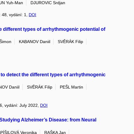
UN Yuh-Man
DJUROVIC Srdjan
: 48, vydání: 1,
DOI
 different types of arrhythmogenic potential of
Šimon
KABANOV Daniil
SVĚRÁK Filip
o detect the different types of arrhythmogenic
OV Daniil
SVĚRÁK Filip
PEŠL Martin
16, vydání: July 2022,
DOI
Studying Alzheimer’s Disease: from Neural
PÍŠILOVÁ Veronika
RAŠKA Jan