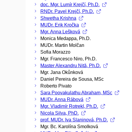
doc. Mgr. Lumír Krejčí, Ph.D.
RNDr. Pavel Krejčí, Ph.D.
Shwetha Krishna
MUDr. Erik Kročka
Mgr. Anna Lešková
Monica Medappa, Ph.D.
MUDr. Martin Molčan
Sofia Morazzo
Mgr. Francesco Niro, Ph.D.
Master Alexandru Nită, Ph.D.
Mgr. Jana Okůnková
Daniel Pereira de Sousa, MSc
Roberto Pivato
Sara Poovakulathu Abraham, MSc
MUDr. Anna Rábová
Mgr. Vladimír Rotrekl, Ph.D.
Nicola Silva, PhD.
prof. MUDr. Iva Slaninová, Ph.D.
Mgr. Bc. Karolína Smolková