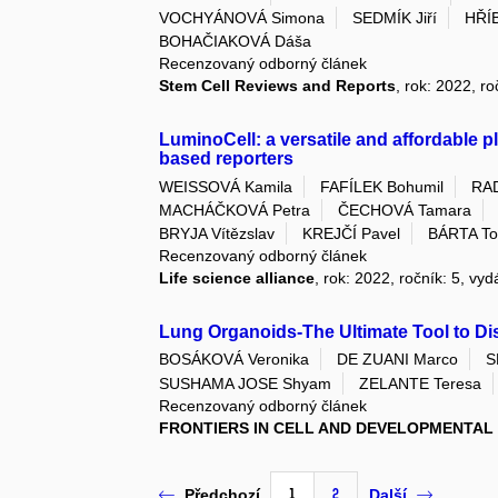
VOCHYÁNOVÁ Simona
SEDMÍK Jiří
HŘÍ
BOHAČIAKOVÁ Dáša
Recenzovaný odborný článek
Stem Cell Reviews and Reports
, rok: 2022, ro
LuminoCell: a versatile and affordable pl
based reporters
WEISSOVÁ Kamila
FAFÍLEK Bohumil
RAD
MACHÁČKOVÁ Petra
ČECHOVÁ Tamara
BRYJA Vítězslav
KREJČÍ Pavel
BÁRTA T
Recenzovaný odborný článek
Life science alliance
, rok: 2022, ročník: 5, vyd
Lung Organoids-The Ultimate Tool to D
BOSÁKOVÁ Veronika
DE ZUANI Marco
S
SUSHAMA JOSE Shyam
ZELANTE Teresa
Recenzovaný odborný článek
FRONTIERS IN CELL AND DEVELOPMENTAL
1
2
Předchozí
Další