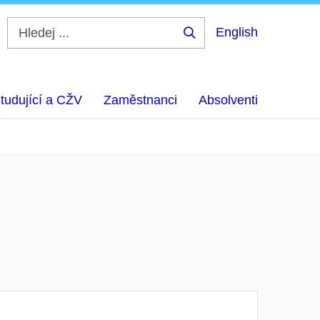
English
Hledej
...
tudující a CŽV
Zaměstnanci
Absolventi