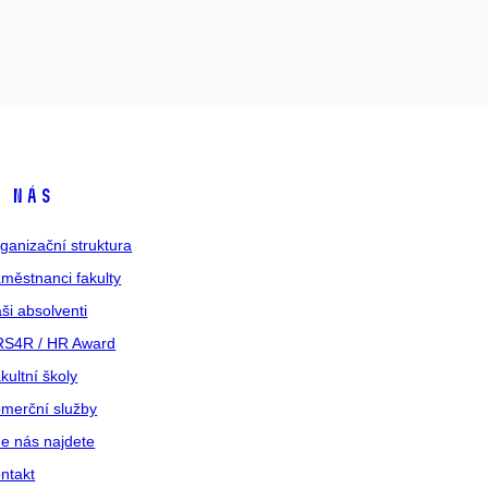
 nás
ganizační struktura
městnanci fakulty
ši absolventi
S4R / HR Award
kultní školy
merční služby
e nás najdete
ntakt