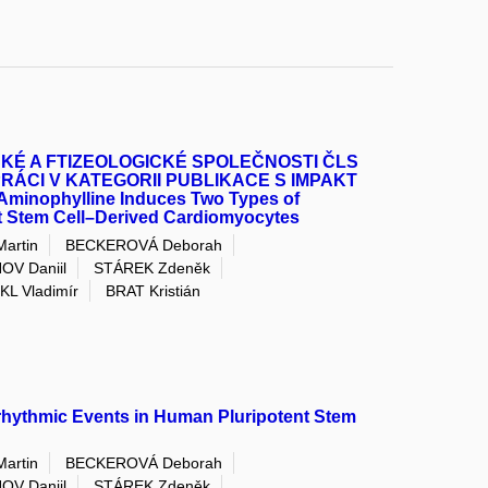
É A FTIZEOLOGICKÉ SPOLEČNOSTI ČLS
PRÁCI V KATEGORII PUBLIKACE S IMPAKT
inophylline Induces Two Types of
t Stem Cell–Derived Cardiomyocytes
artin
BECKEROVÁ Deborah
OV Daniil
STÁREK Zdeněk
L Vladimír
BRAT Kristián
rhythmic Events in Human Pluripotent Stem
artin
BECKEROVÁ Deborah
OV Daniil
STÁREK Zdeněk