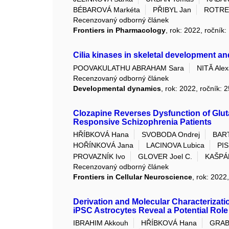
BÉBAROVÁ Markéta
PŘIBYL Jan
ROTREK
Recenzovaný odborný článek
Frontiers in Pharmacology
, rok: 2022, ročník
Cilia kinases in skeletal development a
POOVAKULATHU ABRAHAM Sara
NITĂ Ale
Recenzovaný odborný článek
Developmental dynamics
, rok: 2022, ročník: 
Clozapine Reverses Dysfunction of Glu
Responsive Schizophrenia Patients
HŘÍBKOVÁ Hana
SVOBODA Ondrej
BART
HOŘÍNKOVÁ Jana
LACINOVA Lubica
PIS
PROVAZNÍK Ivo
GLOVER Joel C.
KAŠPÁ
Recenzovaný odborný článek
Frontiers in Cellular Neuroscience
, rok: 2022
Derivation and Molecular Characterizat
iPSC Astrocytes Reveal a Potential Rol
IBRAHIM Akkouh
HŘÍBKOVÁ Hana
GRAB