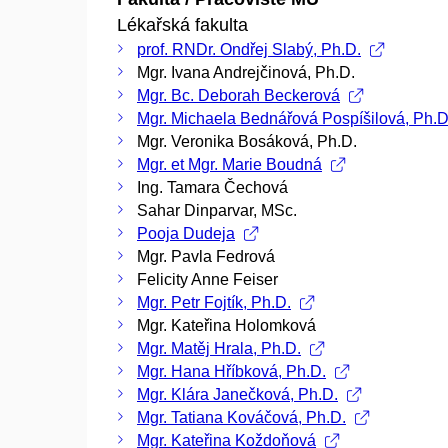
Lékařská fakulta
prof. RNDr. Ondřej Slabý, Ph.D.
Mgr. Ivana Andrejčinová, Ph.D.
Mgr. Bc. Deborah Beckerová
Mgr. Michaela Bednářová Pospíšilová, Ph.D
Mgr. Veronika Bosáková, Ph.D.
Mgr. et Mgr. Marie Boudná
Ing. Tamara Čechová
Sahar Dinparvar, MSc.
Pooja Dudeja
Mgr. Pavla Fedrová
Felicity Anne Feiser
Mgr. Petr Fojtík, Ph.D.
Mgr. Kateřina Holomková
Mgr. Matěj Hrala, Ph.D.
Mgr. Hana Hříbková, Ph.D.
Mgr. Klára Janečková, Ph.D.
Mgr. Tatiana Kováčová, Ph.D.
Mgr. Kateřina Koždoňová