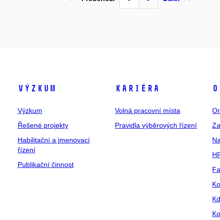
Výzkum
Kariéra
O
Výzkum
Volná pracovní místa
Or
Řešené projekty
Pravidla výběrových řízení
Za
Habilitační a jmenovací
Na
řízení
HR
Publikační činnost
Fa
Ko
Kd
Ko