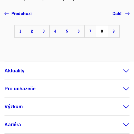
Předchozí
Další
1
2
3
4
5
6
7
8
9
Aktuality
Pro uchazeče
Výzkum
Kariéra