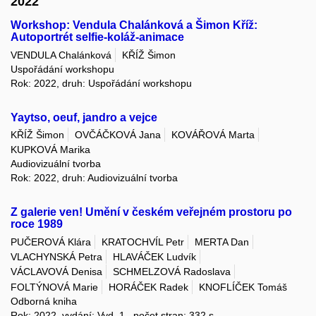
2022
Workshop: Vendula Chalánková a Šimon Kříž:
Autoportrét selfie-koláž-animace
VENDULA Chalánková
KŘÍŽ Šimon
Uspořádání workshopu
Rok: 2022, druh: Uspořádání workshopu
Yaytso, oeuf, jandro a vejce
KŘÍŽ Šimon
OVČÁČKOVÁ Jana
KOVÁŘOVÁ Marta
KUPKOVÁ Marika
Audiovizuální tvorba
Rok: 2022, druh: Audiovizuální tvorba
Z galerie ven! Umění v českém veřejném prostoru po
roce 1989
PUČEROVÁ Klára
KRATOCHVÍL Petr
MERTA Dan
VLACHYNSKÁ Petra
HLAVÁČEK Ludvík
VÁCLAVOVÁ Denisa
SCHMELZOVÁ Radoslava
FOLTÝNOVÁ Marie
HORÁČEK Radek
KNOFLÍČEK Tomáš
Odborná kniha
Rok: 2022, vydání: Vyd. 1., počet stran: 332 s.