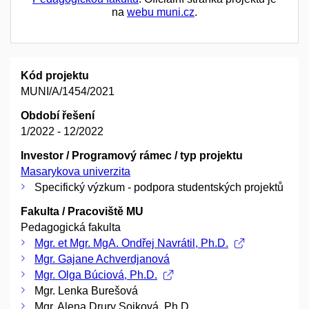
na
webu muni.cz
.
Kód projektu
MUNI/A/1454/2021
Období řešení
1/2022 - 12/2022
Investor / Programový rámec / typ projektu
Masarykova univerzita
Specifický výzkum - podpora studentských projektů
Fakulta / Pracoviště MU
Pedagogická fakulta
Mgr. et Mgr. MgA. Ondřej Navrátil, Ph.D.
Mgr. Gajane Achverdjanová
Mgr. Olga Búciová, Ph.D.
Mgr. Lenka Burešová
Mgr. Alena Drury Sojková, Ph.D.