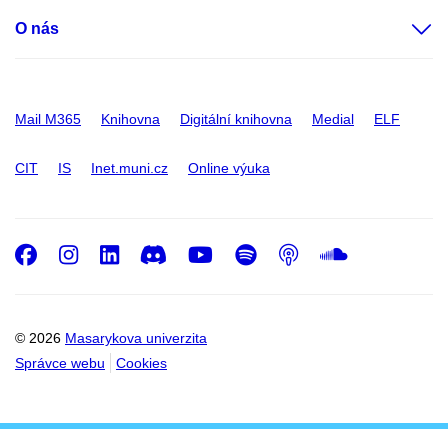
O nás
Mail M365
Knihovna
Digitální knihovna
Medial
ELF
CIT
IS
Inet.muni.cz
Online výuka
Facebook
Instagram
LinkedIn
Discord
Youtube
Spotify
Podcast
SoundC
© 2026
Masarykova univerzita
Správce webu
Cookies