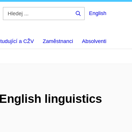
English
Hledej
...
tudující a CŽV
Zaměstnanci
Absolventi
nglish linguistics