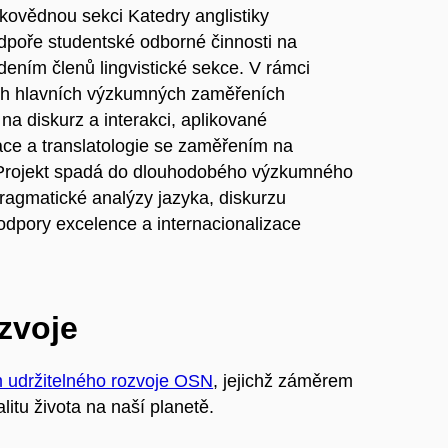
kovědnou sekci Katedry anglistiky
odpoře studentské odborné činnosti na
dením členů lingvistické sekce. V rámci
ech hlavních výzkumných zaměřeních
 diskurz a interakci, aplikované
ace a translatologie se zaměřením na
ů. Projekt spadá do dlouhodobého výzkumného
opragmatické analýzy jazyka, diskurzu
odpory excelence a internacionalizace
ozvoje
m udržitelného rozvoje OSN
, jejichž záměrem
litu života na naší planetě.