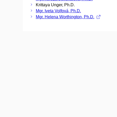
Krittaya Unger, Ph.D.
Mgr. Iveta Volfová, Ph.D.
Mgr. Helena Worthington, Ph.D.