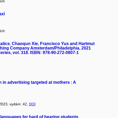
ích
axí
ích
atics. Chaoqun Xie, Francisco Yus and Hartmut
shing Company Amsterdam/Philadelphia, 2021
ries, vol. 318. ISBN: 978-90-272-0807-1
 in advertising targeted at mothers : A
 2023, vydání: 42,
DOI
n languages for hard of hearing students