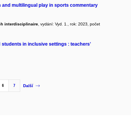
es and multilingual play in sports commentary
h interdisciplinaire
, vydání: Vyd. 1., rok: 2023, počet
students in inclusive settings : teachers‘
6
7
Další