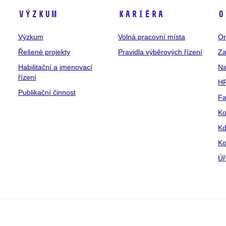
Výzkum
Kariéra
O
Výzkum
Volná pracovní místa
Or
Řešené projekty
Pravidla výběrových řízení
Za
Habilitační a jmenovací
Na
řízení
HR
Publikační činnost
Fa
Ko
Kd
Ko
Úř