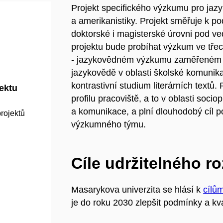
Projekt specifického výzkumu pro jazy
a amerikanistiky. Projekt směřuje k p
doktorské i magisterské úrovni pod ve
projektu bude probíhat výzkum ve tř
- jazykovědném výzkumu zaměřeném na
jazykovědě v oblasti školské komunik
kontrastivní studium literárních text
jektu
profilu pracoviště, a to v oblasti soci
a komunikace, a plní dlouhodobý cíl p
rojektů
výzkumného týmu.
Cíle udržitelného r
Masarykova univerzita se hlásí k
cílů
je do roku 2030 zlepšit podmínky a kva