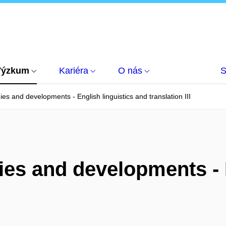
Výzkum
Kariéra
O nás
S
es and developments - English linguistics and translation III
ies and developments - E