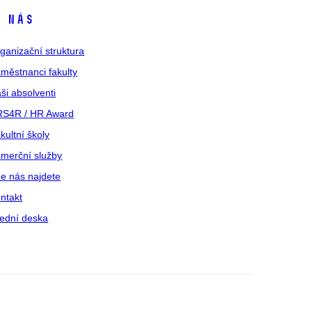
 nás
ganizační struktura
městnanci fakulty
ši absolventi
S4R / HR Award
kultní školy
merční služby
e nás najdete
ntakt
ední deska