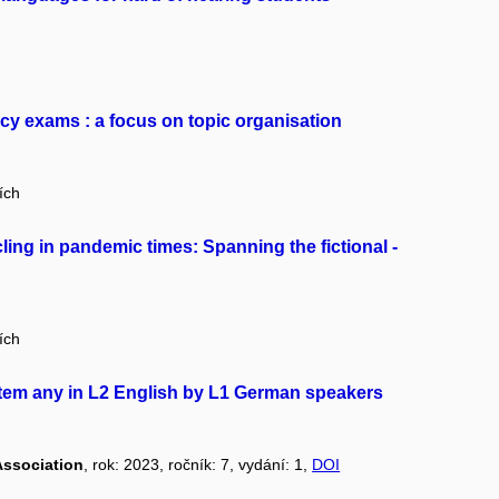
cy exams : a focus on topic organisation
ích
ing in pandemic times: Spanning the fictional -
ích
y item any in L2 English by L1 German speakers
Association
, rok: 2023, ročník: 7, vydání: 1,
DOI