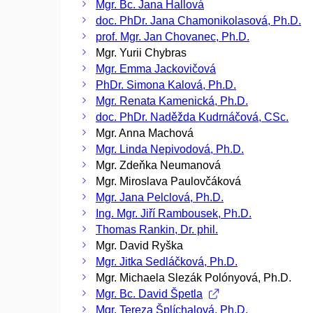
Mgr. Bc. Jana Hallová
doc. PhDr. Jana Chamonikolasová, Ph.D.
prof. Mgr. Jan Chovanec, Ph.D.
Mgr. Yurii Chybras
Mgr. Emma Jackovičová
PhDr. Simona Kalová, Ph.D.
Mgr. Renata Kamenická, Ph.D.
doc. PhDr. Naděžda Kudrnáčová, CSc.
Mgr. Anna Machová
Mgr. Linda Nepivodová, Ph.D.
Mgr. Zdeňka Neumanová
Mgr. Miroslava Paulovčáková
Mgr. Jana Pelclová, Ph.D.
Ing. Mgr. Jiří Rambousek, Ph.D.
Thomas Rankin, Dr. phil.
Mgr. David Ryška
Mgr. Jitka Sedláčková, Ph.D.
Mgr. Michaela Slezák Polónyová, Ph.D.
Mgr. Bc. David Špetla
Mgr. Tereza Šplíchalová, Ph.D.