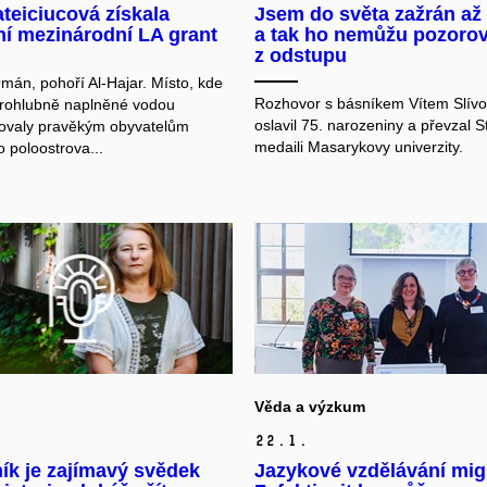
teiciucová získala
Jsem do světa zažrán až 
ní mezinárodní LA grant
a tak ho nemůžu pozorov
z odstupu
mán, pohoří Al-Hajar. Místo, kde
Rozhovor s básníkem Vítem Slívo
rohlubně naplněné vodou
oslavil 75. narozeniny a převzal S
ovaly pravěkým obyvatelům
medaili Masarykovy univerzity.
 poloostrova...
Věda a výzkum
22.
1.
ík je zajímavý svědek
Jazykové vzdělávání mig