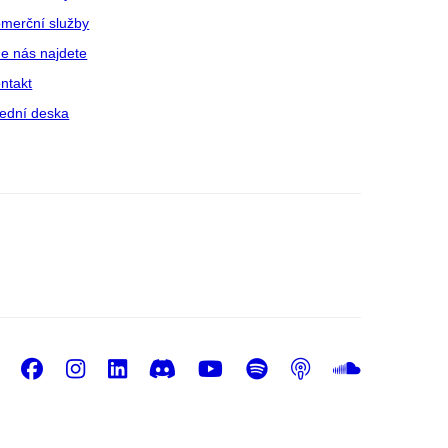
merční služby
e nás najdete
ntakt
ední deska
Facebook
Instagram
LinkedIn
Discord
Youtube
Spotify
Podcast
Sound