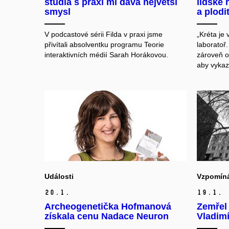
studia s praxí mi dává největší
lidské 
smysl
a plodit
V podcastové sérii Filda v praxi jsme
„Kréta je
přivítali absolventku programu Teorie
laboratoř
interaktivních médií Sarah Horákovou.
zároveň o
aby vykazo
Události
Vzpomín
20.
1.
19.
1.
Archeogenetička Hofmanová
Zemřel 
získala cenu Nadace Neuron
Vladim