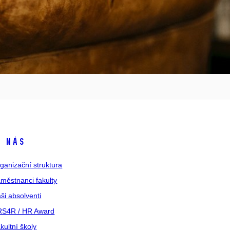
 nás
ganizační struktura
městnanci fakulty
ši absolventi
S4R / HR Award
kultní školy