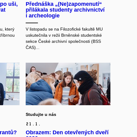
po uši,
Přednáška „(Ne)zapomenutí“
at
přilákala studenty archivnictví
i archeologie
u, který
V listopadu se na Filozofické fakultě MU
tříbrnou
uskutečnila v režii Brněnské studentské
sekce České archivní společnosti (BSS
ČAS)...
Studujte u nás
21.
1.
rantů?
Obrazem: Den otevřených dveří