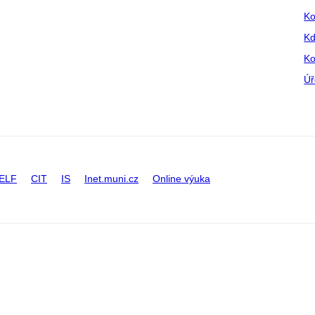
Ko
Kd
Ko
Úř
ELF
CIT
IS
Inet.muni.cz
Online výuka