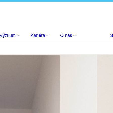
Výzkum
Kariéra
O nás
S