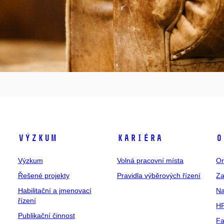
Výzkum
Kariéra
O
Výzkum
Volná pracovní místa
Or
Řešené projekty
Pravidla výběrových řízení
Za
Habilitační a jmenovací
Na
řízení
HR
Publikační činnost
Fa