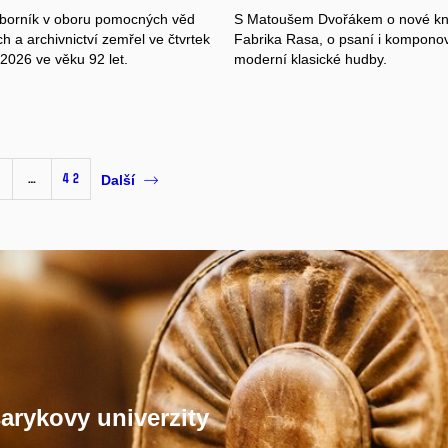
borník v oboru pomocných věd
S Matoušem Dvořákem o nové kn
ch a archivnictví zemřel ve čtvrtek
Fabrika Rasa, o psaní i kompono
 2026 ve věku 92 let.
moderní klasické hudby.
…
42
Další
arykovy univerzity