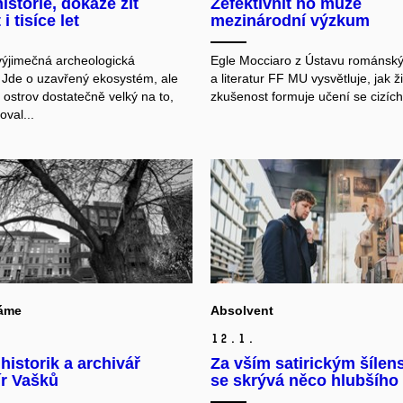
historie, dokáže žít
Zefektivnit ho může
 i tisíce let
mezinárodní výzkum
 výjimečná archeologická
Egle Mocciaro z Ústavu románský
. Jde o uzavřený ekosystém, ale
a literatur FF MU vysvětluje, jak ž
 ostrov dostatečně velký na to,
zkušenost formuje učení se cizích 
val...
áme
Absolvent
12.
1.
historik a archivář
Za vším satirickým šílen
ír Vašků
se skrývá něco hlubšího