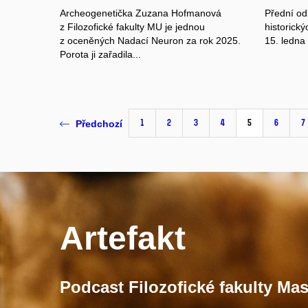
Archeogenetička Zuzana Hofmanová
Přední od
z Filozofické fakulty MU je jednou
historický
z oceněných Nadací Neuron za rok 2025.
15. ledna
Porota ji zařadila...
1
2
3
4
5
6
7
Předchozí
Artefakt
Podcast Filozofické fakulty Mas