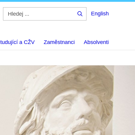
English
Hledej
...
tudující a CŽV
Zaměstnanci
Absolventi