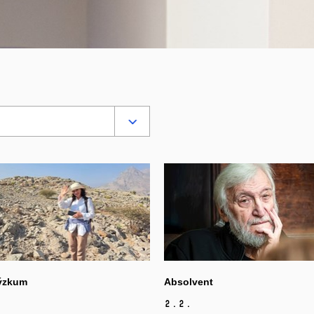
ýzkum
Absolvent
2.
2.