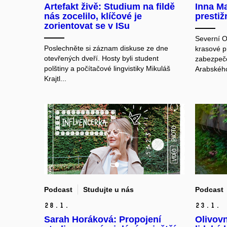
Artefakt živě: Studium na fildě
Inna Ma
nás zocelilo, klíčové je
prestiž
zorientovat se v ISu
Severní O
Poslechněte si záznam diskuse ze dne
krasové p
otevřených dveří. Hosty byli student
zabezpeč
polštiny a počítačové lingvistiky Mikuláš
Arabského
Krajtl...
Podcast
Studujte u nás
Podcast
28.
1.
23.
1.
Sarah Horáková: Propojení
Olivovn