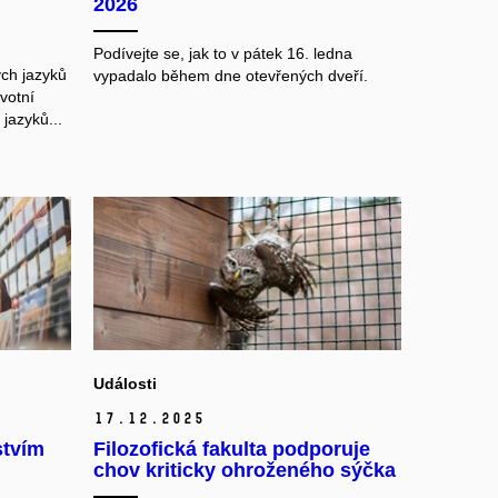
2026
Podívejte se, jak to v pátek 16. ledna
ch jazyků
vypadalo během dne otevřených dveří.
ivotní
jazyků...
Události
17.
12.
2025
stvím
Filozofická fakulta podporuje
chov kriticky ohroženého sýčka