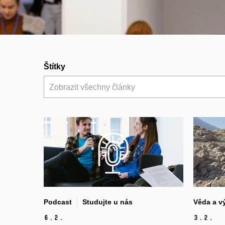
Štítky
Zobrazit všechny články
Podcast
Studujte u nás
Věda a v
6.
2.
3.
2.