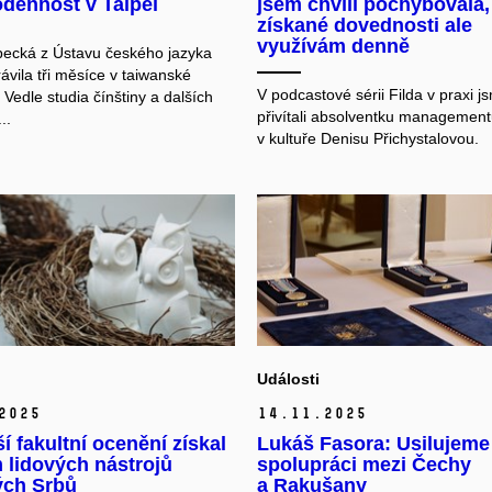
dennost v Taipei
jsem chvíli pochybovala,
získané dovednosti ale
využívám denně
pecká z Ústavu českého jazyka
ávila tři měsíce v taiwanské
V podcastové sérii Filda v praxi j
 Vedle studia čínštiny a dalších
přivítali absolventku managemen
..
v kultuře Denisu Přichystalovou.
Události
2025
14.
11.
2025
í fakultní ocenění získal
Lukáš Fasora: Usilujeme 
 lidových nástrojů
spolupráci mezi Čechy
ých Srbů
a Rakušany