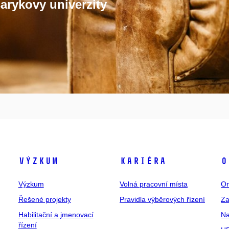
arykovy univerzity
Výzkum
Kariéra
O
Výzkum
Volná pracovní místa
Or
Řešené projekty
Pravidla výběrových řízení
Za
Habilitační a jmenovací
Na
řízení