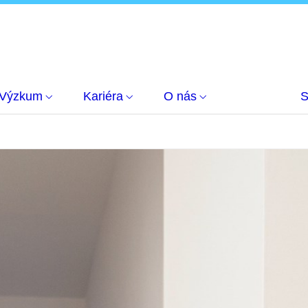
Výzkum
Kariéra
O nás
S