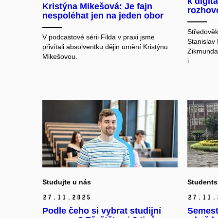
k digit
Kristýna Mikešová: Je fajn
rozhov
nespoléhat jen na jeden obor
Středověk
V podcastové sérii Filda v praxi jsme
Stanislav 
přivítali absolventku dějin umění Kristýnu
Zikmunda 
Mikešovou.
i...
Studujte u nás
Students
27.
11.
2025
27.
11.
Podle čeho si vybrat studijní
Semestr