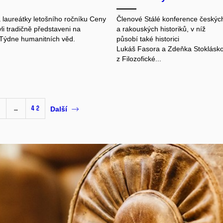
a laureátky letošního ročníku Ceny
Členové Stálé konference českýc
li tradičně představeni na
a rakouských historiků, v níž
 Týdne humanitních věd.
působí také historici
Lukáš Fasora a Zdeňka Stoklásk
z Filozofické...
…
42
Další