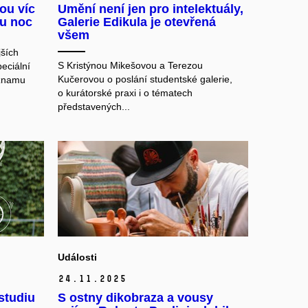
ou víc
Umění není jen pro intelektuály,
ou noc
Galerie Edikula je otevřená
všem
jších
S Kristýnou Mikešovou a Terezou
eciální
Kučerovou o poslání studentské galerie,
ýznamu
o kurátorské praxi i o tématech
představených...
Události
24.
11.
2025
studiu
S ostny dikobraza a vousy