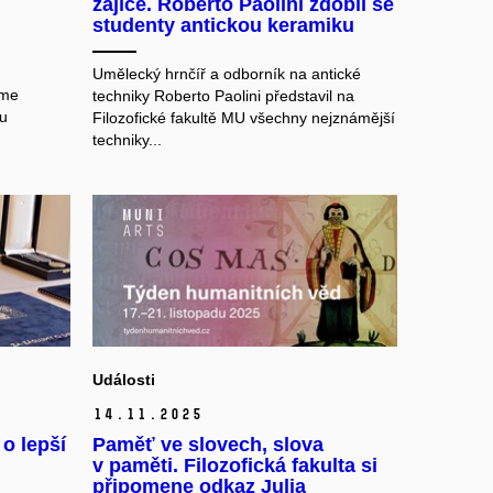
zajíce. Roberto Paolini zdobil se
studenty antickou keramiku
Umělecký hrnčíř a odborník na antické
sme
techniky Roberto Paolini představil na
tu
Filozofické fakultě MU všechny nejznámější
techniky...
Události
14.
11.
2025
o lepší
Paměť ve slovech, slova
v paměti. Filozofická fakulta si
připomene odkaz Julia