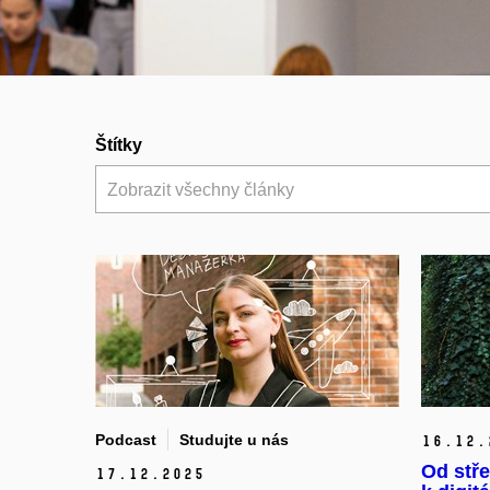
Štítky
Zobrazit všechny články
Podcast
Studujte u nás
16.
12.
Od stře
17.
12.
2025