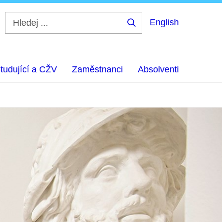
English
Hledej
...
tudující a CŽV
Zaměstnanci
Absolventi