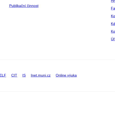
HR
Publikační činnost
Fa
Ko
Kd
Ko
Úř
ELF
CIT
IS
Inet.muni.cz
Online výuka