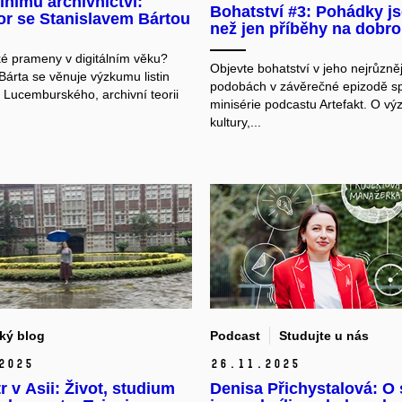
álnímu archivnictví:
Bohatství #3: Pohádky js
or se Stanislavem Bártou
než jen příběhy na dobr
é prameny v digitálním věku?
Objevte bohatství v jeho nejrůzně
Bárta se věnuje výzkumu listin
podobách v závěrečné epizodě sp
Lucemburského, archivní teorii
minisérie podcastu Artefakt. O v
kultury,...
ký blog
Podcast
Studujte u nás
2025
26.
11.
2025
 v Asii: Život, studium
Denisa Přichystalová: O 