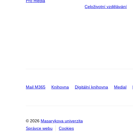
Pro média
Celoživotní vzdělávání
Mail M365
Knihovna
Digitální knihovna
Medial
© 2026
Masarykova univerzita
Správce webu
Cookies