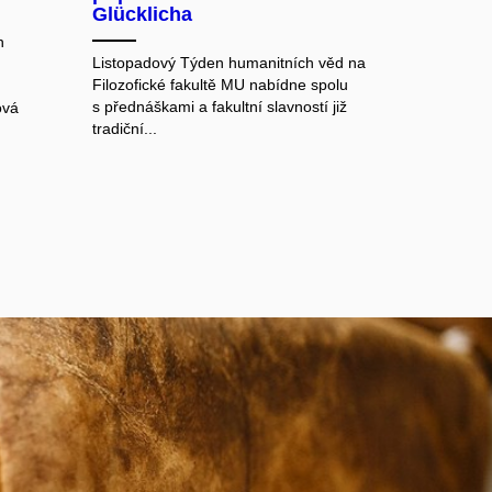
Glücklicha
h
Listopadový Týden humanitních věd na
Filozofické fakultě MU nabídne spolu
s přednáškami a fakultní slavností již
ová
tradiční...