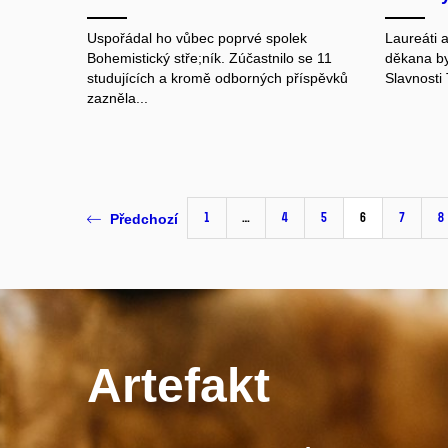
Uspořádal ho vůbec poprvé spolek
Laureáti 
Bohemistický stře;ník. Zúčastnilo se 11
děkana by
studujících a kromě odborných příspěvků
Slavnosti
zazněla...
1
…
4
5
6
7
8
Předchozí
Artefakt