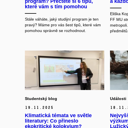
program? Přečtěte si 6 tipů,
a každo
které vám s tím pomohou
Eliška Ko
Stále váháte, jaký studijní program je ten
FF MU str
pravý? Máme pro vás šest tipů, které vám
metropoli.
pomohou správně se rozhodnout.
předmětů.
Studentský blog
Události
19.
11.
2025
18.
11.
Klimatická témata ve světle
Nejvyšš
literatury: Co přineslo
výzkum
ekokritické kolokvium?
Lužick