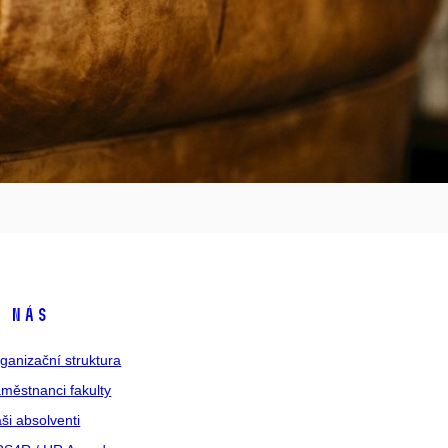
 nás
ganizační struktura
městnanci fakulty
ši absolventi