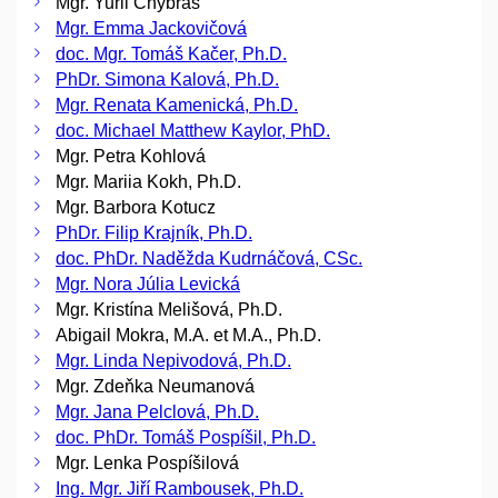
Mgr. Yurii Chybras
Mgr. Emma Jackovičová
doc. Mgr. Tomáš Kačer, Ph.D.
PhDr. Simona Kalová, Ph.D.
Mgr. Renata Kamenická, Ph.D.
doc. Michael Matthew Kaylor, PhD.
Mgr. Petra Kohlová
Mgr. Mariia Kokh, Ph.D.
Mgr. Barbora Kotucz
PhDr. Filip Krajník, Ph.D.
doc. PhDr. Naděžda Kudrnáčová, CSc.
Mgr. Nora Júlia Levická
Mgr. Kristína Melišová, Ph.D.
Abigail Mokra, M.A. et M.A., Ph.D.
Mgr. Linda Nepivodová, Ph.D.
Mgr. Zdeňka Neumanová
Mgr. Jana Pelclová, Ph.D.
doc. PhDr. Tomáš Pospíšil, Ph.D.
Mgr. Lenka Pospíšilová
Ing. Mgr. Jiří Rambousek, Ph.D.