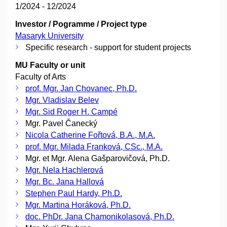
1/2024 - 12/2024
Investor / Pogramme / Project type
Masaryk University
Specific research - support for student projects
MU Faculty or unit
Faculty of Arts
prof. Mgr. Jan Chovanec, Ph.D.
Mgr. Vladislav Belev
Mgr. Sid Roger H. Campé
Mgr. Pavel Čanecký
Nicola Catherine Fořtová, B.A., M.A.
prof. Mgr. Milada Franková, CSc., M.A.
Mgr. et Mgr. Alena Gašparovičová, Ph.D.
Mgr. Nela Hachlerová
Mgr. Bc. Jana Hallová
Stephen Paul Hardy, Ph.D.
Mgr. Martina Horáková, Ph.D.
doc. PhDr. Jana Chamonikolasová, Ph.D.