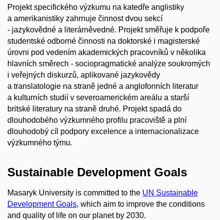
Projekt specifického výzkumu na katedře anglistiky
a amerikanistiky zahrnuje činnost dvou sekcí
- jazykovědné a literárněvedné. Projekt směřuje k podpoře
studentské odborné činnosti na doktorské i magisterské
úrovni pod vedením akademických pracovníků v několika
hlavních směrech - sociopragmatické analýze soukromých
i veřejných diskurzů, aplikované jazykovědy
a translatologie na straně jedné a anglofonních literatur
a kulturních studií v severoamerickém areálu a starší
britské literatury na straně druhé. Projekt spadá do
dlouhodobého výzkumného profilu pracoviště a plní
dlouhodobý cíl podpory excelence a internacionalizace
výzkumného týmu.
Sustainable Development Goals
Masaryk University is committed to the
UN Sustainable
Development Goals
, which aim to improve the conditions
and quality of life on our planet by 2030.