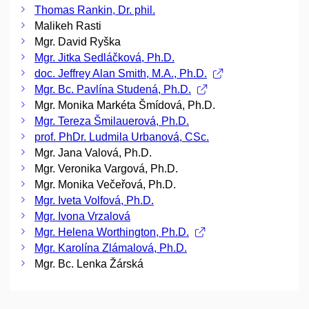
Thomas Rankin, Dr. phil.
Malikeh Rasti
Mgr. David Ryška
Mgr. Jitka Sedláčková, Ph.D.
doc. Jeffrey Alan Smith, M.A., Ph.D.
Mgr. Bc. Pavlína Studená, Ph.D.
Mgr. Monika Markéta Šmídová, Ph.D.
Mgr. Tereza Šmilauerová, Ph.D.
prof. PhDr. Ludmila Urbanová, CSc.
Mgr. Jana Valová, Ph.D.
Mgr. Veronika Vargová, Ph.D.
Mgr. Monika Večeřová, Ph.D.
Mgr. Iveta Volfová, Ph.D.
Mgr. Ivona Vrzalová
Mgr. Helena Worthington, Ph.D.
Mgr. Karolína Zlámalová, Ph.D.
Mgr. Bc. Lenka Žárská