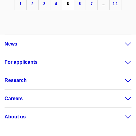
1
2
3
4
5
6
7
…
11
News
For applicants
Research
Careers
About us