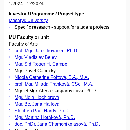
1/2024 - 12/2024
Investor / Pogramme / Project type
Masaryk University
Specific research - support for student projects
MU Faculty or unit
Faculty of Arts
prof. Mgr. Jan Chovanec, Ph.D.
Mgr. Vladislav Belev
Mgr. Sid Roger H. Campé
Mgr. Pavel Čanecký
Nicola Catherine Fořtová, B.A., M.A.
prof. Mgr. Milada Franková, CSc., M.A.
Mgr. et Mgr. Alena Gašparovičová, Ph.D.
Mgr. Nela Hachlerová
Mgr. Bc. Jana Hallová
Stephen Paul Hardy, Ph.D.
Mgr. Martina Horáková, Ph.D.
doc. PhDr. Jana Chamonikolasová, Ph.D.