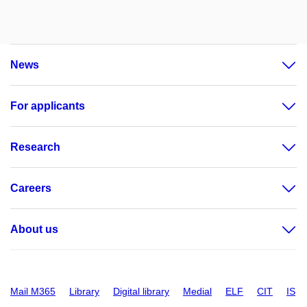
News
For applicants
Research
Careers
About us
Mail M365
Library
Digital library
Medial
ELF
CIT
IS