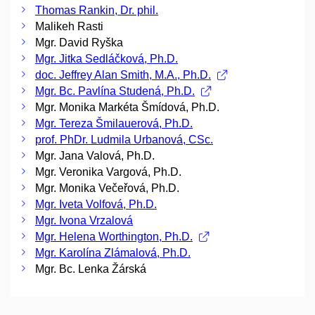
Thomas Rankin, Dr. phil.
Malikeh Rasti
Mgr. David Ryška
Mgr. Jitka Sedláčková, Ph.D.
doc. Jeffrey Alan Smith, M.A., Ph.D.
Mgr. Bc. Pavlína Studená, Ph.D.
Mgr. Monika Markéta Šmídová, Ph.D.
Mgr. Tereza Šmilauerová, Ph.D.
prof. PhDr. Ludmila Urbanová, CSc.
Mgr. Jana Valová, Ph.D.
Mgr. Veronika Vargová, Ph.D.
Mgr. Monika Večeřová, Ph.D.
Mgr. Iveta Volfová, Ph.D.
Mgr. Ivona Vrzalová
Mgr. Helena Worthington, Ph.D.
Mgr. Karolína Zlámalová, Ph.D.
Mgr. Bc. Lenka Žárská