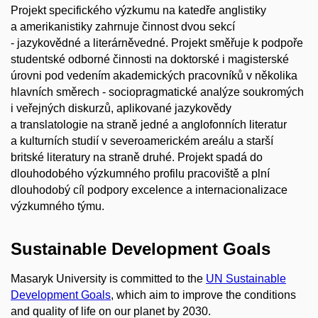
Projekt specifického výzkumu na katedře anglistiky
a amerikanistiky zahrnuje činnost dvou sekcí
- jazykovědné a literárněvedné. Projekt směřuje k podpoře
studentské odborné činnosti na doktorské i magisterské
úrovni pod vedením akademických pracovníků v několika
hlavních směrech - sociopragmatické analýze soukromých
i veřejných diskurzů, aplikované jazykovědy
a translatologie na straně jedné a anglofonních literatur
a kulturních studií v severoamerickém areálu a starší
britské literatury na straně druhé. Projekt spadá do
dlouhodobého výzkumného profilu pracoviště a plní
dlouhodobý cíl podpory excelence a internacionalizace
výzkumného týmu.
Sustainable Development Goals
Masaryk University is committed to the
UN Sustainable
Development Goals
, which aim to improve the conditions
and quality of life on our planet by 2030.