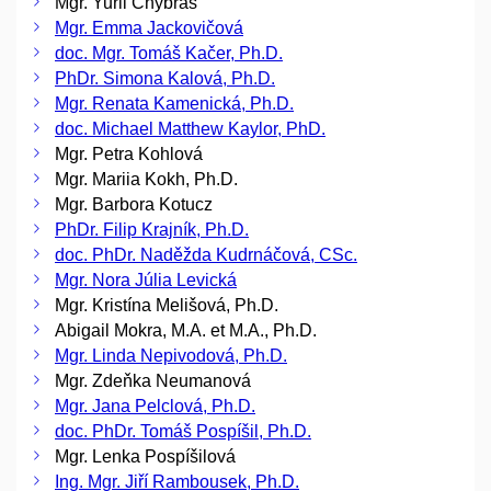
Mgr. Yurii Chybras
Mgr. Emma Jackovičová
doc. Mgr. Tomáš Kačer, Ph.D.
PhDr. Simona Kalová, Ph.D.
Mgr. Renata Kamenická, Ph.D.
doc. Michael Matthew Kaylor, PhD.
Mgr. Petra Kohlová
Mgr. Mariia Kokh, Ph.D.
Mgr. Barbora Kotucz
PhDr. Filip Krajník, Ph.D.
doc. PhDr. Naděžda Kudrnáčová, CSc.
Mgr. Nora Júlia Levická
Mgr. Kristína Melišová, Ph.D.
Abigail Mokra, M.A. et M.A., Ph.D.
Mgr. Linda Nepivodová, Ph.D.
Mgr. Zdeňka Neumanová
Mgr. Jana Pelclová, Ph.D.
doc. PhDr. Tomáš Pospíšil, Ph.D.
Mgr. Lenka Pospíšilová
Ing. Mgr. Jiří Rambousek, Ph.D.