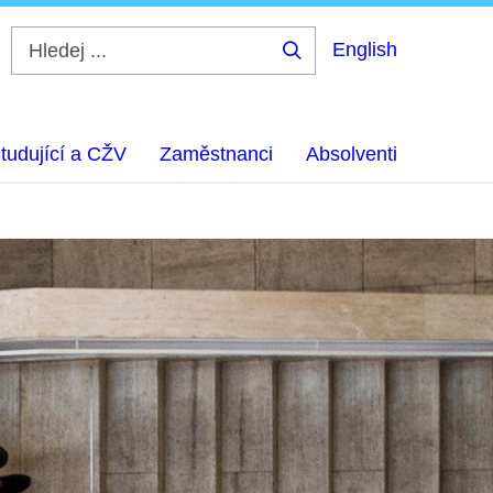
English
Hledej
...
tudující a CŽV
Zaměstnanci
Absolventi