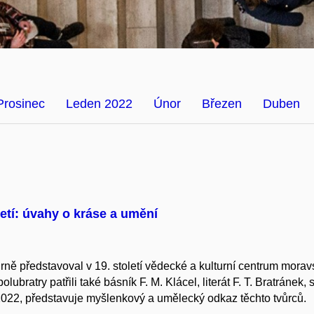
Prosinec
Leden 2022
Únor
Březen
Duben
letí: úvahy o kráse a umění
rně představoval v 19. století vědecké a kulturní centrum mora
olubratry patřili také básník F. M. Klácel, literát F. T. Bratránek,
 2022, představuje myšlenkový a umělecký odkaz těchto tvůrců.