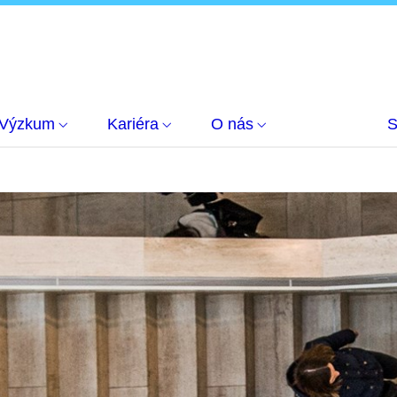
Výzkum
Kariéra
O nás
S