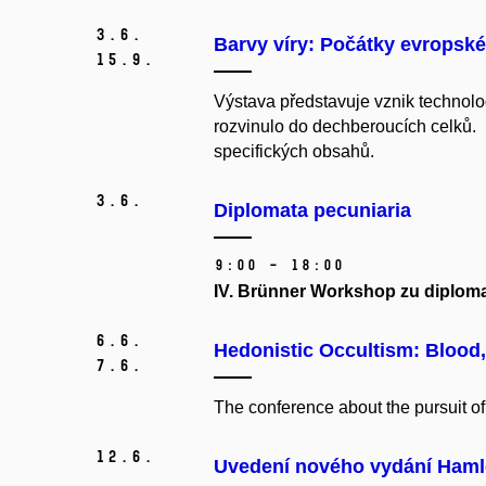
3.
6.
Barvy víry: Počátky evropsk
15.
9.
Výstava představuje vznik technol
rozvinulo do dechberoucích celků. 
specifických obsahů.
3.
6.
Diplomata pecuniaria
9:00 – 18:00
IV. Brünner Workshop zu diploma
6.
6.
Hedonistic Occultism: Blood,
7.
6.
The conference about the pursuit of 
12.
6.
Uvedení nového vydání Hamlet