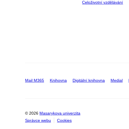
Celoživotní vzdělávání
Mail M365
Knihovna
Digitální knihovna
Medial
© 2026
Masarykova univerzita
Správce webu
Cookies