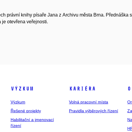
ech právní knihy písaře Jana z Archivu města Brna. Přednáška se
je otevřena veřejnosti.
Výzkum
Kariéra
O
Výzkum
Volná pracovní místa
Or
Řešené projekty
Pravidla výběrových řízení
Za
Habilitační a jmenovací
Na
řízení
HR