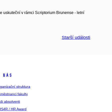
 uskuteční v rámci Scriptorium Brunense - letní
Starší události
 nás
ganizační struktura
městnanci fakulty
ši absolventi
S4R / HR Award