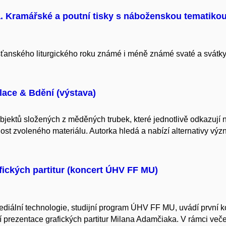
. Kramářské a poutní tisky s náboženskou tematiko
ťanského liturgického roku známé i méně známé svaté a svátky, j
lace & Bdění (výstava)
jektů složených z měděných trubek, které jednotlivě odkazují na t
nost zvoleného materiálu. Autorka hledá a nabízí alternativy 
fických partitur (koncert ÚHV FF MU)
iální technologie, studijní program ÚHV FF MU, uvádí první 
rezentace grafických partitur Milana Adamčiaka. V rámci večer