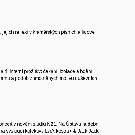
u
ejich reflexi v kramářských písních a lidové
ři interní prožitky: čekání, izolace a bdění,
významů a podob zhmotněných motivů duševních
koncert v novém studiu N21. Na Ústavu hudební
a vystoupí kolektivy LyrArkestra+ & Jack Jack.