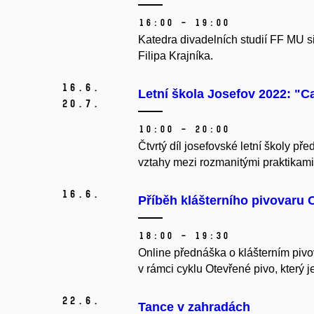
16:00 – 19:00
Katedra divadelních studií FF MU 
Filipa Krajníka.
16.
6.
Letní škola Josefov 2022: "C
20.
7.
10:00 – 20:00
Čtvrtý díl josefovské letní školy p
vztahy mezi rozmanitými praktikami v
16.
6.
Příběh klášterního pivovaru
18:00 – 19:30
Online přednáška o klášterním piv
v rámci cyklu Otevřené pivo, který je
22.
6.
Tance v zahradách