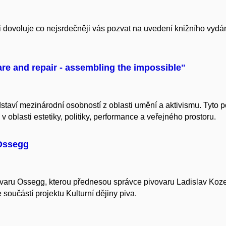
si dovoluje co nejsrdečněji vás pozvat na uvedení knižního 
are and repair - assembling the impossible"
ředstaví mezinárodní osobností z oblasti umění a aktivismu. Tyt
 oblasti estetiky, politiky, performance a veřejného prostoru.
 Ossegg
ovaru Ossegg, kterou přednesou správce pivovaru Ladislav Koze
 součástí projektu Kulturní dějiny piva.