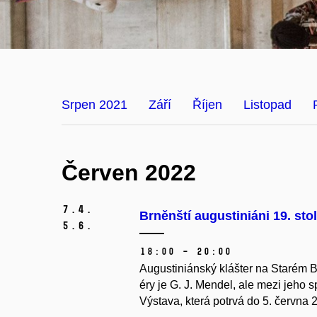
Srpen 2021
Září
Říjen
Listopad
Červen 2022
7.
4.
Brněnští augustiniáni 19. sto
5.
6.
18:00 – 20:00
Augustiniánský klášter na Starém B
éry je G. J. Mendel, ale mezi jeho sp
Výstava, která potrvá do 5. června