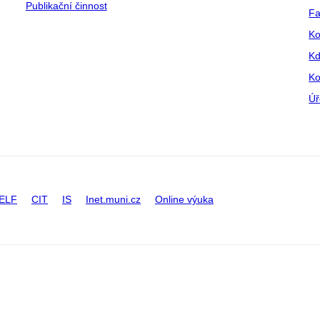
Publikační činnost
Fa
Ko
Kd
Ko
Úř
ELF
CIT
IS
Inet.muni.cz
Online výuka