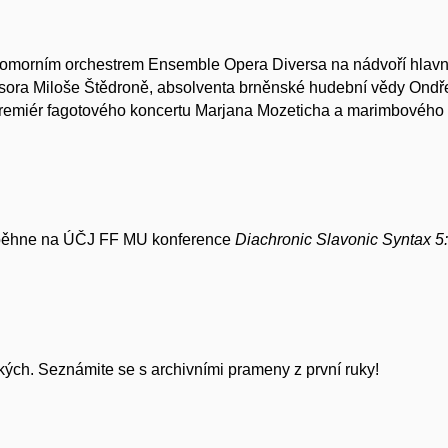
omorním orchestrem Ensemble Opera Diversa na nádvoří hlavn
esora Miloše Štědroně, absolventa brněnské hudební vědy Ondřej
premiér fagotového koncertu Marjana Mozeticha a marimbového 
oběhne na ÚČJ FF MU konference
Diachronic Slavonic Syntax 5:
kých. Seznámite se s archivními prameny z první ruky!