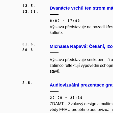
13.
5.
Dvanácte vrchů ten strom má
13.
11.
9:00 – 17:00
Výstava představuje na pozadí křes
kultuře.
31.
5.
Michaela Rapavá: Čekání, Izo
30.
6.
Výstava představuje seskupení tří ob
zatímco reflektují výpovědní schop
stavů.
2.
6.
Audiovizuální prezentace gra
20:00 – 21:30
ZDAMT – Zvukový design a multimed
vědy FFMU proběhne audiovizuální p