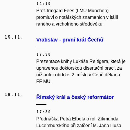
14:10
Prof. Irmgard Fees (LMU München)
promluví o notářských znameních v Itálii
raného a vrcholného středověku.
15.
11.
Vratislav - první král Čechů
17:30
Prezentace knihy Lukáše Reitigera, která je
upravenou doktorskou disertační prací, za
níž autor obdržel 2. místo v Ceně děkana
FF MU.
16.
11.
Římský král a český reformátor
17:30
Přednáška Petra Elbela o roli Zikmunda
Lucemburského při zatčení M. Jana Husa