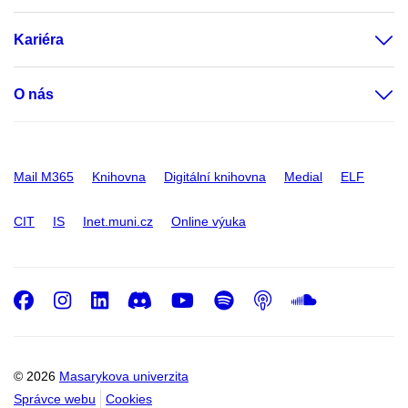
Kariéra
O nás
Mail M365
Knihovna
Digitální knihovna
Medial
ELF
CIT
IS
Inet.muni.cz
Online výuka
Facebook
Instagram
LinkedIn
Discord
Youtube
Spotify
Podcast
SoundC
© 2026
Masarykova univerzita
Správce webu
Cookies