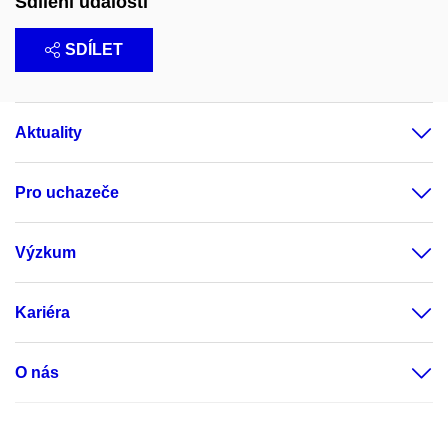
Sdílení události
SDÍLET
Aktuality
Pro uchazeče
Výzkum
Kariéra
O nás