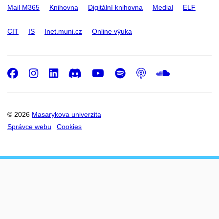
Mail M365
Knihovna
Digitální knihovna
Medial
ELF
CIT
IS
Inet.muni.cz
Online výuka
Facebook
Instagram
LinkedIn
Discord
Youtube
Spotify
Podcast
SoundC
© 2026
Masarykova univerzita
Správce webu
Cookies