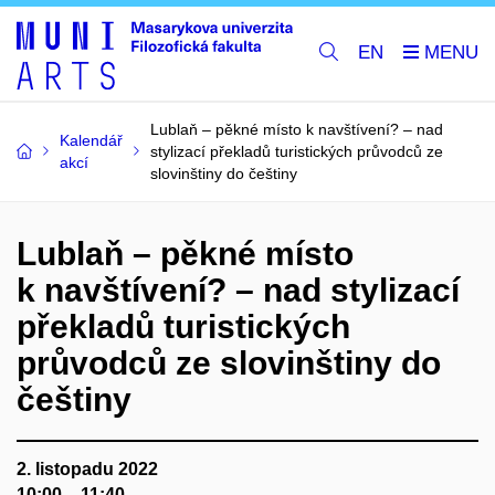
EN
Lublaň – pěkné místo k navštívení? – nad
Kalendář
stylizací překladů turistických průvodců ze
akcí
slovinštiny do češtiny
Lublaň – pěkné místo
k navštívení? – nad stylizací
překladů turistických
průvodců ze slovinštiny do
češtiny
2. listopadu 2022
10:00 – 11:40