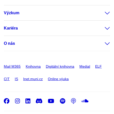
Výzkum
Kariéra
O nás
Mail M365
Knihovna
Digitální knihovna
Medial
ELF
CIT
IS
Inet.muni.cz
Online výuka
Facebook
Instagram
LinkedIn
Discord
Youtube
Spotify
Podcast
SoundC