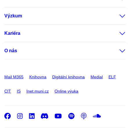
Výzkum
Kariéra
O nás
Mail M365
Knihovna
Digitální knihovna
Medial
ELF
CIT
IS
Inet.muni.cz
Online výuka
Facebook
Instagram
LinkedIn
Discord
Youtube
Spotify
Podcast
SoundC