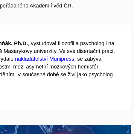
pořádaného Akademií věd ČR.
hňák, Ph.D.
, vystudoval filozofii a psychologii na
tě Masarykovy univerzity. Ve své disertační práci,
vydalo
nakladatelství Munipress
, se zabýval
ostmi mezi asymetrií mozkových hemisfér
ěním. V současné době se živí jako psycholog.