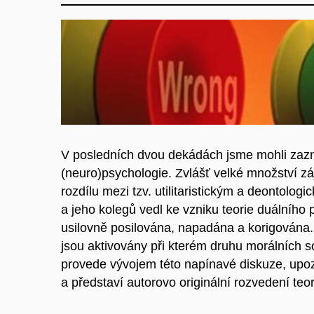
V posledních dvou dekádách jsme mohli zaz
(neuro)psychologie. Zvlášť velké množství 
rozdílu mezi tzv. utilitaristickým a deonto
a jeho kolegů vedl ke vzniku teorie duálního
usilovně posilována, napadána a korigována. 
jsou aktivovány při kterém druhu morálních 
provede vývojem této napínavé diskuze, upozor
a představí autorovo originální rozvedení teo