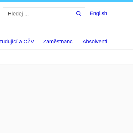
English
Hledej
...
tudující a CŽV
Zaměstnanci
Absolventi