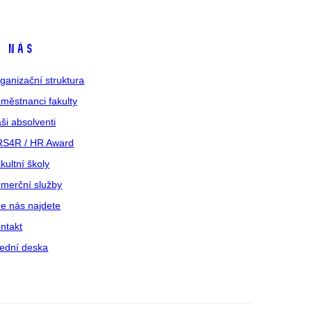
 nás
ganizační struktura
městnanci fakulty
ši absolventi
S4R / HR Award
kultní školy
merční služby
e nás najdete
ntakt
ední deska