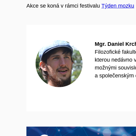
Akce se koná v rámci festivalu
Týden mozku
Mgr. Daniel Krc
Filozofické fakul
kterou nedávno 
možnými souvisl
a společenským d