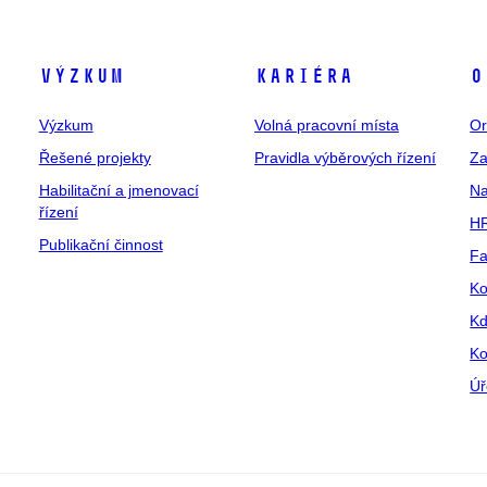
Výzkum
Kariéra
O
Výzkum
Volná pracovní místa
Or
Řešené projekty
Pravidla výběrových řízení
Za
Habilitační a jmenovací
Na
řízení
HR
Publikační činnost
Fa
Ko
Kd
Ko
Úř