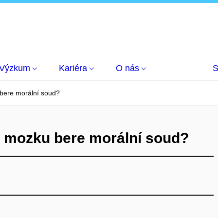
Výzkum
Kariéra
O nás
S
 bere morální soud?
v mozku bere morální soud?