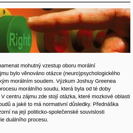
namenat mohutný vzestup oboru morální
zájmu bylo věnováno otázce (neuro)psychologického
logickým morálním soudem. Výzkum Joshuy Greenea
 procesu morálního soudu, která byla od té doby
V centru zájmu zde stojí otázka, které mozkové oblasti
soudů a jaké to má normativní důsledky. Přednáška
ní na její politicko-společenské souvislosti
rie duálního procesu.