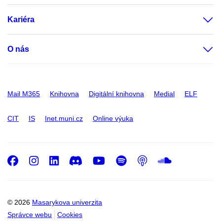
Kariéra
O nás
Mail M365
Knihovna
Digitální knihovna
Medial
ELF
CIT
IS
Inet.muni.cz
Online výuka
Facebook
Instagram
LinkedIn
Discord
Youtube
Spotify
Podcast
SoundC
© 2026
Masarykova univerzita
Správce webu
Cookies