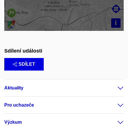

i
Sdílení události
SDÍLET
Aktuality
Pro uchazeče
Výzkum