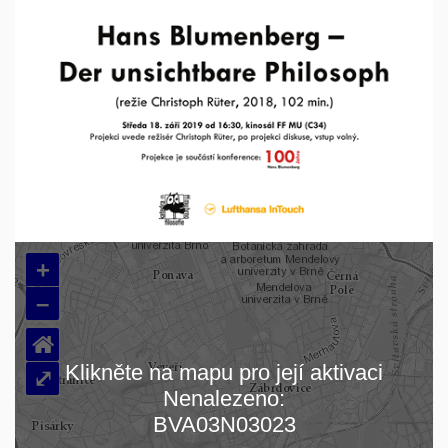
+
–
⌂
Klikněte na mapu pro její aktivaci
⤢
Nenalezeno:
Načítám mapu…
BVA03N03023