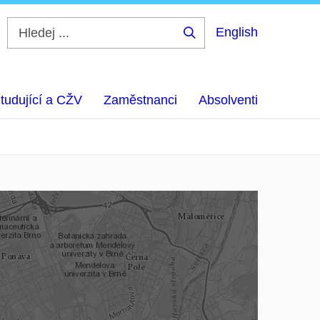
English
Hledej
...
tudující a CŽV
Zaměstnanci
Absolventi