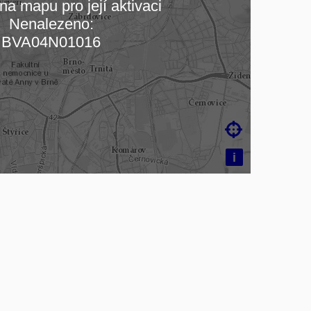
na mapu pro její aktivaci
Nenalezeno:
čítám mapu…
BVA04N01016

i