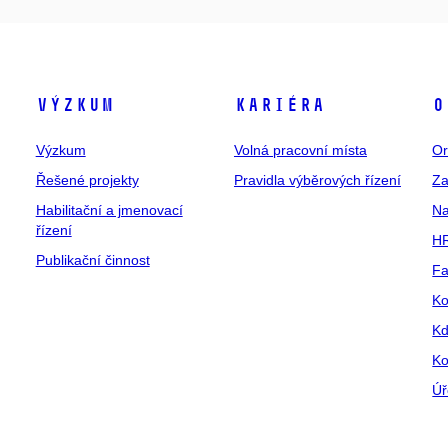
Výzkum
Kariéra
O
Výzkum
Volná pracovní místa
Or
Řešené projekty
Pravidla výběrových řízení
Za
Habilitační a jmenovací
Na
řízení
HR
Publikační činnost
Fa
Ko
Kd
Ko
Úř