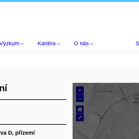
Výzkum
Kariéra
O nás
S
ní
+
–
⌂
⤢
va D, přízemí