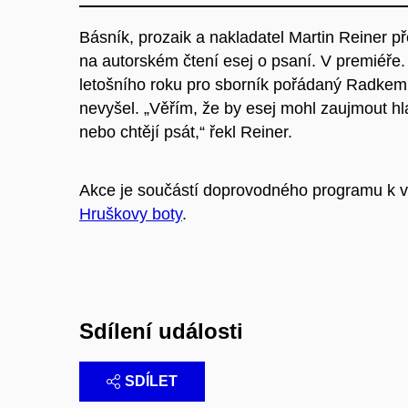
Básník, prozaik a nakladatel Martin Reiner p
na autorském čtení esej o psaní. V premiéře.
letošního roku pro sborník pořádaný Radkem 
nevyšel. „Věřím, že by esej mohl zaujmout hla
nebo chtějí psát,“ řekl Reiner.
Akce je součástí doprovodného programu k v
Hruškovy boty
.
Sdílení události
SDÍLET