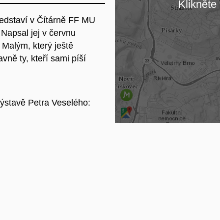
Klikněte 
ředstaví v Čítárně FF MU
Na
 Napsal jej v červnu
Malým, který ještě
vně ty, kteří sami píší
ýstavě Petra Veselého: