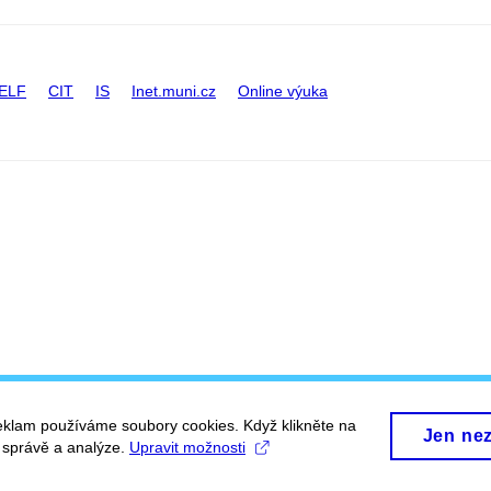
ELF
CIT
IS
Inet.muni.cz
Online výuka
eklam používáme soubory cookies. Když klikněte na
Jen ne
, správě a analýze.
Upravit možnosti