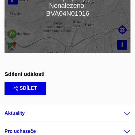
Nenalezeno:
Načítám mapu…
BVA04N01016

i
Sdílení události
SDÍLET
Aktuality
Pro uchazeče