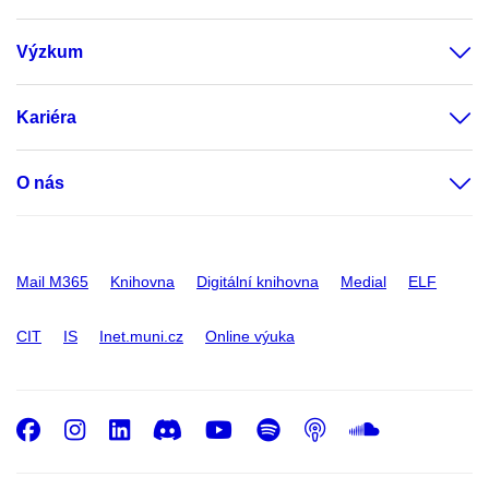
Výzkum
Kariéra
O nás
Mail M365
Knihovna
Digitální knihovna
Medial
ELF
CIT
IS
Inet.muni.cz
Online výuka
Facebook
Instagram
LinkedIn
Discord
Youtube
Spotify
Podcast
SoundC