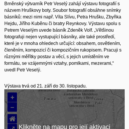
Brněnský výtvarník Petr Veselý zahájí výstavu fotografií s
názvem Hruškovy boty. Soubor fotografií obsáhne snímky
básníků: mezi nimi např. Víta Slívu, Petra Hrušku, Zbyňka
Hejdu, Jiřího Kuběnu či bratry Reynkovy. Výstavu spolu s
Petrem Veselým uvede básník Zdeněk Volf. „Většinou
fotografuji nejen vystupující básníky, ale také prostředí,
které je v mnoha ohledech určující: obsahem, osvětlením,
členěním, kompozicí či kompozičním rukopisem. Pracuji s
různými měřítky postav a věcí, s jejich umístěním ve
formátu, se vzájemnými vztahy, pomlkami, mezerami,“
uvedl Petr Veselý.
Výstava trvá od 21. září do 30. listopadu.
+
–
⌂
Klikněte na mapu pro její aktivaci
⤢