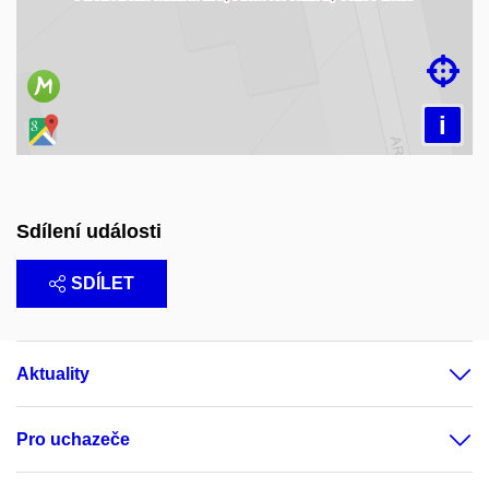

i
Sdílení události
SDÍLET
Aktuality
Pro uchazeče