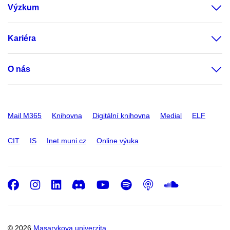
Výzkum
Kariéra
O nás
Mail M365
Knihovna
Digitální knihovna
Medial
ELF
CIT
IS
Inet.muni.cz
Online výuka
Facebook
Instagram
LinkedIn
Discord
Youtube
Spotify
Podcast
SoundC
© 2026
Masarykova univerzita