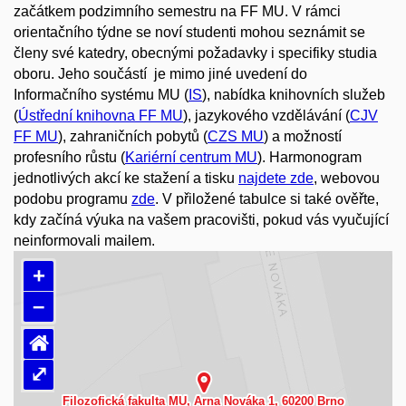
začátkem podzimního semestru na FF MU. V rámci
orientačního týdne se noví studenti mohou seznámit se
členy své katedry, obecnými požadavky i specifiky studia
oboru. Jeho součástí je mimo jiné uvedení do
Informačního systému MU (
IS
), nabídka knihovních služeb
(
Ústřední knihovna FF MU
), jazykového vzdělávání (
CJV
FF MU
), zahraničních pobytů (
CZS MU
) a možností
profesního růstu (
Kariérní centrum MU
). Harmonogram
jednotlivých akcí ke stažení a tisku
najdete zde
, webovou
podobu programu
zde
. V přiložené tabulce si také ověřte,
kdy začíná výuka na vašem pracovišti, pokud vás vyučující
neinformovali mailem.
+
–
⌂
⤢
Načítám mapu…