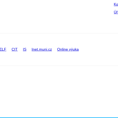
Ko
Úř
ELF
CIT
IS
Inet.muni.cz
Online výuka