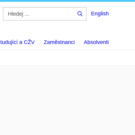
English
Hledej
...
tudující a CŽV
Zaměstnanci
Absolventi