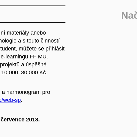
Na
lní materiály anebo
ologie a s touto činností
tudent, můžete se přihlásit
 e-learningu FF MU.
projektů a úspěšné
i 10 000–30 000 Kč.
u a harmonogram pro
go/web-sp
.
 července 2018.