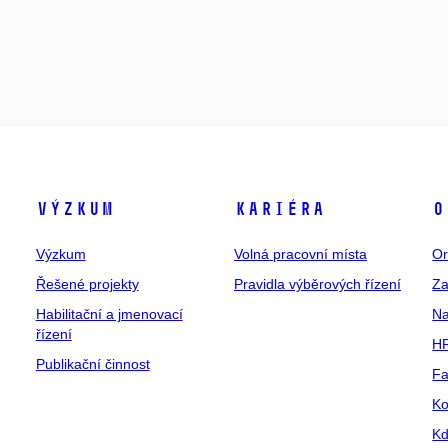
Výzkum
Kariéra
O
Výzkum
Volná pracovní místa
Or
Řešené projekty
Pravidla výběrových řízení
Za
Habilitační a jmenovací
Na
řízení
HR
Publikační činnost
Fa
Ko
Kd