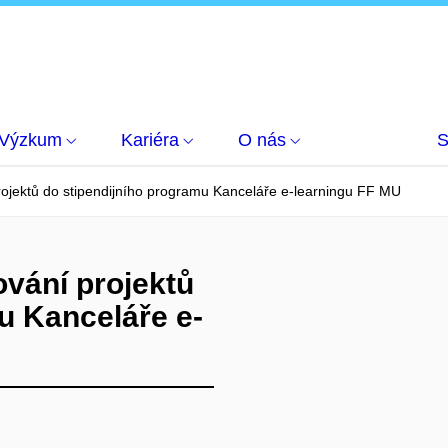
Výzkum
Kariéra
O nás
S
ektů do stipendijního programu Kanceláře e-learningu FF MU
ání projektů
u Kanceláře e-