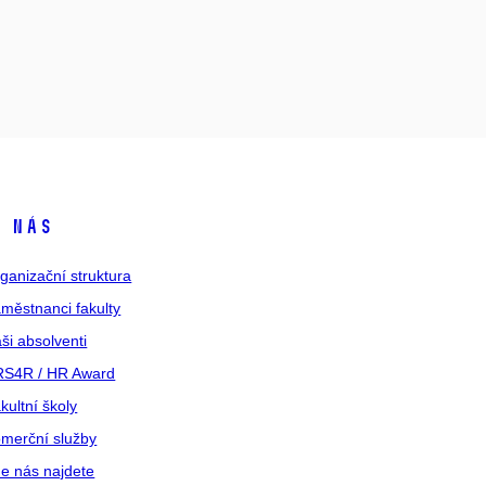
 nás
ganizační struktura
městnanci fakulty
ši absolventi
S4R / HR Award
kultní školy
merční služby
e nás najdete