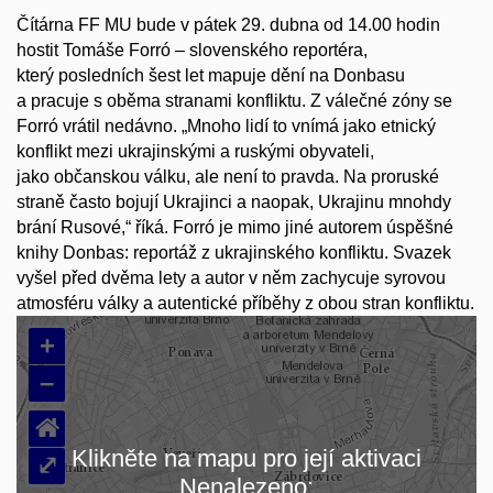
Čítárna FF MU bude v pátek 29. dubna od 14.00 hodin
hostit Tomáše Forró – slovenského reportéra,
který posledních šest let mapuje dění na Donbasu
a pracuje s oběma stranami konfliktu. Z válečné zóny se
Forró vrátil nedávno. „Mnoho lidí to vnímá jako etnický
konflikt mezi ukrajinskými a ruskými obyvateli,
jako občanskou válku, ale není to pravda. Na proruské
straně často bojují Ukrajinci a naopak, Ukrajinu mnohdy
brání Rusové,“ říká. Forró je mimo jiné autorem úspěšné
knihy Donbas: reportáž z ukrajinského konfliktu. Svazek
vyšel před dvěma lety a autor v něm zachycuje syrovou
atmosféru války a autentické příběhy z obou stran konfliktu.
+
–
⌂
Klikněte na mapu pro její aktivaci
⤢
Nenalezeno: