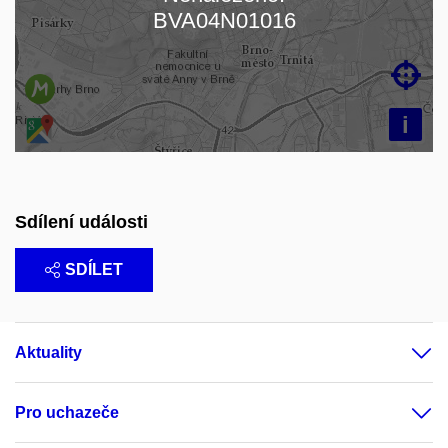
Načítám mapu…
BVA04N01016

i
Sdílení události
SDÍLET
Aktuality
Pro uchazeče