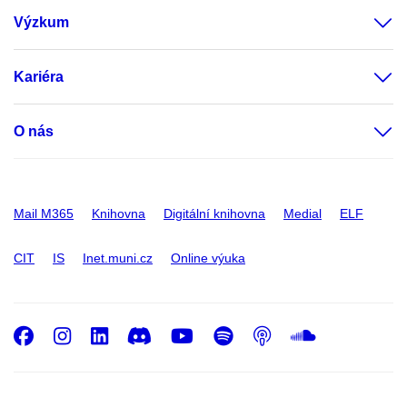
Výzkum
Kariéra
O nás
Mail M365
Knihovna
Digitální knihovna
Medial
ELF
CIT
IS
Inet.muni.cz
Online výuka
Facebook
Instagram
LinkedIn
Discord
Youtube
Spotify
Podcast
SoundC