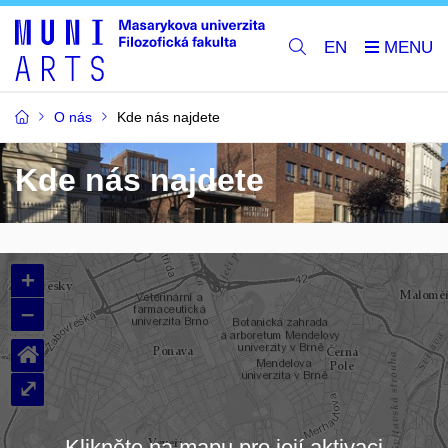
EN
O nás
Kde nás najdete
Kde nás najdete
+
–
⌂
⤢
Klikněte na mapu pro její aktivaci