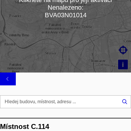
Nenalezeno:
Načítám mapu…
BVA03N01014

i
Hl
...
Místnost C.114