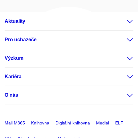
Aktuality
Pro uchazeče
Výzkum
Kariéra
O nás
Mail M365
Knihovna
Digitální knihovna
Medial
ELF