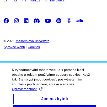
CIT
IS
Inet.muni.cz
Online výuka
Facebook
Instagram
LinkedIn
Discord
Youtube
Spotify
Podcast
SoundC
© 2026
Masarykova univerzita
Správce webu
Cookies
K vyhodnocování tohoto webu a k personalizaci
obsahu a reklam používáme soubory cookies. Když
klikněte na „přijmout cookies", poskytnete nám
souhlas k jejich uložení, správě a analýze.
Upravit možnosti
Jen nezbytné